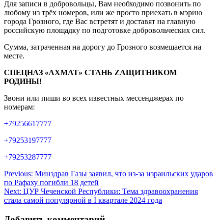
Для записи в добровольцы, Вам необходимо позвонить по
любому из трёх номеров, или же просто приехать в мэрию
города Грозного, где Вас встретят и доставят на главную
российскую площадку по подготовке добровольческих сил.
Сумма, затраченная на дорогу до Грозного возмещается на
месте.
СПЕЦНАЗ «АХМАТ» СТАНЬ ZАЩИТНИКОМ
РОДИНЫ!
Звони или пиши во всех известных мессенджерах по
номерам:
+79256617777
+79253197777
+79253287777
Навигация
Previous:
Минздрав Газы заявил, что из-за израильских ударов
по Рафаху погибли 18 детей
по
Next:
ЦУР Чеченской Республики: Тема здравоохранения
записям
стала самой популярной в I квартале 2024 года
Добавить комментарий