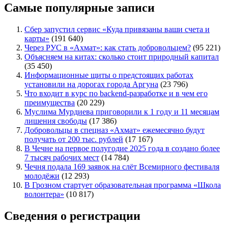
Самые популярные записи
Сбер запустил сервис «Куда привязаны ваши счета и
карты»
(191 640)
Через РУС в «Ахмат»: как стать добровольцем?
(95 221)
Объясняем на китах: сколько стоит природный капитал
(35 450)
Информационные щиты о предстоящих работах
установили на дорогах города Аргуна
(23 796)
Что входит в курс по backend-разработке и в чем его
преимущества
(20 229)
Муслима Мурдиева приговорили к 1 году и 11 месяцам
лишения свободы
(17 386)
Добровольцы в спецназ «Ахмат» ежемесячно будут
получать от 200 тыс. рублей
(17 167)
В Чечне на первое полугодие 2025 года в создано более
7 тысяч рабочих мест
(14 784)
Чечня подала 169 заявок на слёт Всемирного фестиваля
молодёжи
(12 293)
В Грозном стартует образовательная программа «Школа
волонтера»
(10 817)
Сведения о регистрации