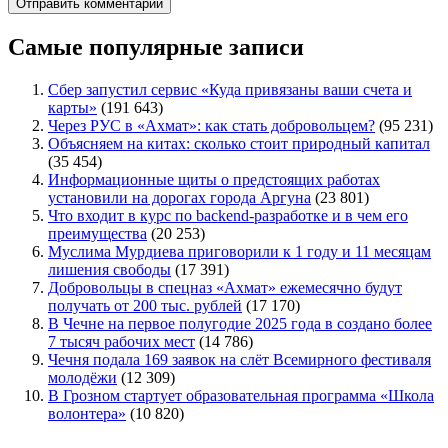
Самые популярные записи
Сбер запустил сервис «Куда привязаны ваши счета и
карты»
(191 643)
Через РУС в «Ахмат»: как стать добровольцем?
(95 231)
Объясняем на китах: сколько стоит природный капитал
(35 454)
Информационные щиты о предстоящих работах
установили на дорогах города Аргуна
(23 801)
Что входит в курс по backend-разработке и в чем его
преимущества
(20 253)
Муслима Мурдиева приговорили к 1 году и 11 месяцам
лишения свободы
(17 391)
Добровольцы в спецназ «Ахмат» ежемесячно будут
получать от 200 тыс. рублей
(17 170)
В Чечне на первое полугодие 2025 года в создано более
7 тысяч рабочих мест
(14 786)
Чечня подала 169 заявок на слёт Всемирного фестиваля
молодёжи
(12 309)
В Грозном стартует образовательная программа «Школа
волонтера»
(10 820)