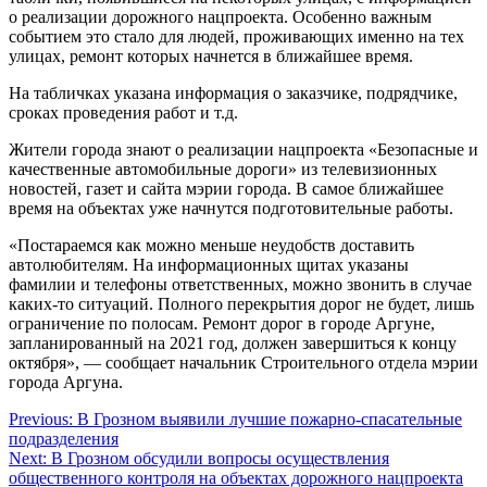
о реализации дорожного нацпроекта. Особенно важным
событием это стало для людей, проживающих именно на тех
улицах, ремонт которых начнется в ближайшее время.
На табличках указана информация о заказчике, подрядчике,
сроках проведения работ и т.д.
Жители города знают о реализации нацпроекта «Безопасные и
качественные автомобильные дороги» из телевизионных
новостей, газет и сайта мэрии города. В самое ближайшее
время на объектах уже начнутся подготовительные работы.
«Постараемся как можно меньше неудобств доставить
автолюбителям. На информационных щитах указаны
фамилии и телефоны ответственных, можно звонить в случае
каких-то ситуаций. Полного перекрытия дорог не будет, лишь
ограничение по полосам. Ремонт дорог в городе Аргуне,
запланированный на 2021 год, должен завершиться к концу
октября», — сообщает начальник Строительного отдела мэрии
города Аргуна.
Навигация
Previous:
В Грозном выявили лучшие пожарно-спасательные
подразделения
по
Next:
В Грозном обсудили вопросы осуществления
записям
общественного контроля на объектах дорожного нацпроекта