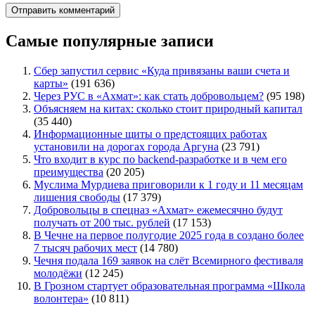
Самые популярные записи
Сбер запустил сервис «Куда привязаны ваши счета и
карты»
(191 636)
Через РУС в «Ахмат»: как стать добровольцем?
(95 198)
Объясняем на китах: сколько стоит природный капитал
(35 440)
Информационные щиты о предстоящих работах
установили на дорогах города Аргуна
(23 791)
Что входит в курс по backend-разработке и в чем его
преимущества
(20 205)
Муслима Мурдиева приговорили к 1 году и 11 месяцам
лишения свободы
(17 379)
Добровольцы в спецназ «Ахмат» ежемесячно будут
получать от 200 тыс. рублей
(17 153)
В Чечне на первое полугодие 2025 года в создано более
7 тысяч рабочих мест
(14 780)
Чечня подала 169 заявок на слёт Всемирного фестиваля
молодёжи
(12 245)
В Грозном стартует образовательная программа «Школа
волонтера»
(10 811)