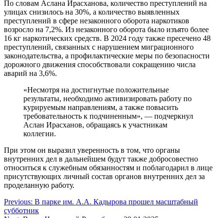
По словам Аслана Ирасханова, количество преступлений на
улицах снизилось на 30%, а количество выявленных
преступлений в сфере незаконного оборота наркотиков
возросло на 7,2%. Из незаконного оборота было изъято более
16 кг наркотических средств. В 2024 году также пресечено 48
преступлений, связанных с нарушением миграционного
законодательства, а профилактические меры по безопасности
дорожного движения способствовали сокращению числа
аварий на 3,6%.
«Несмотря на достигнутые положительные
результаты, необходимо активизировать работу по
курируемым направлениям, а также повысить
требовательность к подчиненным», — подчеркнул
Аслан Ирасханов, обращаясь к участникам
коллегии.
При этом он выразил уверенность в том, что органы
внутренних дел в дальнейшем будут также добросовестно
относиться к служебным обязанностям и поблагодарил в лице
присутствующих личный состав органов внутренних дел за
проделанную работу.
Навигация
Previous:
В парке им. А.А. Кадырова прошел масштабный
субботник
по