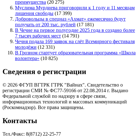
преимущества
(20 275)
Муслима Мурдиева приговорили к 1 году и 11 месяцам
лишения свободы
(17 399)
Добровольцы в спецназ «Ахмат» ежемесячно будут
получать от 200 тыс. рублей
(17 181)
В Чечне на первое полугодие 2025 года в создано более
7 тысяч рабочих мест
(14 791)
Чечня подала 169 заявок на слёт Всемирного фестиваля
молодёжи
(12 331)
В Грозном стартует образовательная программа «Школа
волонтера»
(10 825)
Сведения о регистрации
© 2026 ФГУП ВГТРК ГТРК "Вайнах". Свидетельство о
регистрации СМИ № ФС77-59166 от 22.08.2014 г. Выдано
Федеральной службой по надзору в сфере связи,
информационных технологий и массовых коммуникаций
(Роскомнадзор). Все права защищены.
Контакты
Тел./Факс: 8(8712) 22-25-77