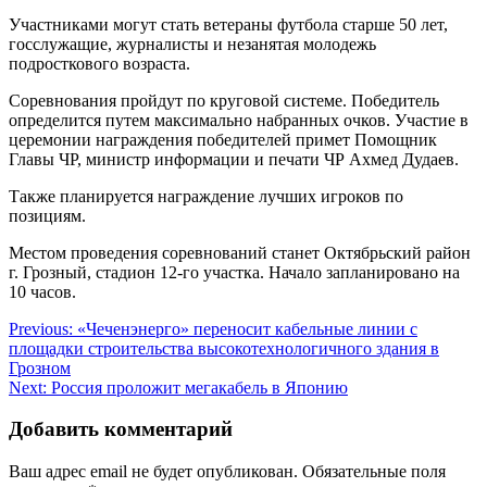
Участниками могут стать ветераны футбола старше 50 лет,
госслужащие, журналисты и незанятая молодежь
подросткового возраста.
Соревнования пройдут по круговой системе. Победитель
определится путем максимально набранных очков. Участие в
церемонии награждения победителей примет Помощник
Главы ЧР, министр информации и печати ЧР Ахмед Дудаев.
Также планируется награждение лучших игроков по
позициям.
Местом проведения соревнований станет Октябрьский район
г. Грозный, стадион 12-го участка. Начало запланировано на
10 часов.
Навигация
Previous:
«Чеченэнерго» переносит кабельные линии с
площадки строительства высокотехнологичного здания в
по
Грозном
записям
Next:
Россия проложит мегакабель в Японию
Добавить комментарий
Ваш адрес email не будет опубликован.
Обязательные поля