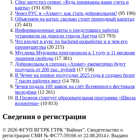
Сбер запустил сервис «Куда привязаны ваши счета и
карты»
(191 639)
Через РУС в «Ахмат»: как стать добровольцем?
(95 199)
Объясняем на китах: сколько стоит природный капитал
(35 443)
Информационные щиты о предстоящих работах
установили на дорогах города Аргуна
(23 793)
Что входит в курс по backend-разработке и в чем его
преимущества
(20 215)
Муслима Мурдиева приговорили к 1 году и 11 месяцам
лишения свободы
(17 381)
Добровольцы в спецназ «Ахмат» ежемесячно будут
получать от 200 тыс. рублей
(17 158)
В Чечне на первое полугодие 2025 года в создано более
7 тысяч рабочих мест
(14 783)
Чечня подала 169 заявок на слёт Всемирного фестиваля
молодёжи
(12 261)
В Грозном стартует образовательная программа «Школа
волонтера»
(10 813)
Сведения о регистрации
© 2026 ФГУП ВГТРК ГТРК "Вайнах". Свидетельство о
регистрации СМИ № ФС77-59166 от 22.08.2014 г. Выдано