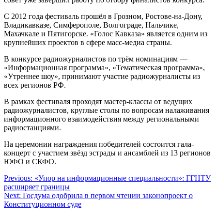
С 2012 года фестиваль прошёл в Грозном, Ростове-на-Дону,
Владикавказе, Симферополе, Волгограде, Нальчике,
Махачкале и Пятигорске. «Голос Кавказа» является одним из
крупнейших проектов в сфере масс-медиа страны.
В конкурсе радиожурналистов по трём номинациям —
«Информационная программа», «Тематическая программа»,
«Утреннее шоу», принимают участие радиожурналисты из
всех регионов РФ.
В рамках фестиваля проходят мастер-классы от ведущих
радиожурналистов, круглые столы по вопросам налаживания
информационного взаимодействия между региональными
радиостанциями.
На церемонии награждения победителей состоится гала-
концерт с участием звёзд эстрады и ансамблей из 13 регионов
ЮФО и СКФО.
Навигация
Previous:
«Упор на информационные специальности»: ГГНТУ
расширяет границы
по
Next:
Госдума одобрила в первом чтении законопроект о
записям
Конституционном суде