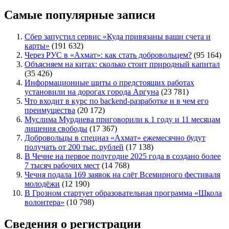
Самые популярные записи
Сбер запустил сервис «Куда привязаны ваши счета и
карты»
(191 632)
Через РУС в «Ахмат»: как стать добровольцем?
(95 164)
Объясняем на китах: сколько стоит природный капитал
(35 426)
Информационные щиты о предстоящих работах
установили на дорогах города Аргуна
(23 781)
Что входит в курс по backend-разработке и в чем его
преимущества
(20 172)
Муслима Мурдиева приговорили к 1 году и 11 месяцам
лишения свободы
(17 367)
Добровольцы в спецназ «Ахмат» ежемесячно будут
получать от 200 тыс. рублей
(17 138)
В Чечне на первое полугодие 2025 года в создано более
7 тысяч рабочих мест
(14 768)
Чечня подала 169 заявок на слёт Всемирного фестиваля
молодёжи
(12 190)
В Грозном стартует образовательная программа «Школа
волонтера»
(10 798)
Сведения о регистрации