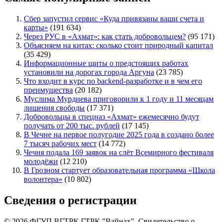
Сбер запустил сервис «Куда привязаны ваши счета и
карты»
(191 634)
Через РУС в «Ахмат»: как стать добровольцем?
(95 171)
Объясняем на китах: сколько стоит природный капитал
(35 429)
Информационные щиты о предстоящих работах
установили на дорогах города Аргуна
(23 785)
Что входит в курс по backend-разработке и в чем его
преимущества
(20 182)
Муслима Мурдиева приговорили к 1 году и 11 месяцам
лишения свободы
(17 371)
Добровольцы в спецназ «Ахмат» ежемесячно будут
получать от 200 тыс. рублей
(17 145)
В Чечне на первое полугодие 2025 года в создано более
7 тысяч рабочих мест
(14 772)
Чечня подала 169 заявок на слёт Всемирного фестиваля
молодёжи
(12 210)
В Грозном стартует образовательная программа «Школа
волонтера»
(10 802)
Сведения о регистрации
© 2026 ФГУП ВГТРК ГТРК "Вайнах". Свидетельство о