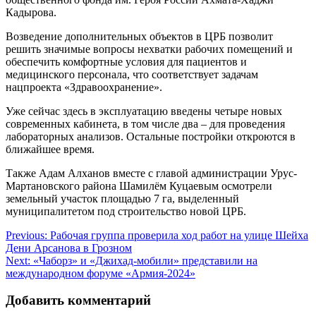
Кадырова.
Возведение дополнительных объектов в ЦРБ позволит
решить значимые вопросы нехватки рабочих помещений и
обеспечить комфортные условия для пациентов и
медицинского персонала, что соответствует задачам
нацпроекта «Здравоохранение».
Уже сейчас здесь в эксплуатацию введены четыре новых
современных кабинета, в том числе два – для проведения
лабораторных анализов. Остальные постройки откроются в
ближайшее время.
Также Адам Алханов вместе с главой администрации Урус-
Мартановского района Шамилём Куцаевым осмотрели
земельный участок площадью 7 га, выделенный
муниципалитетом под строительство новой ЦРБ.
Навигация
Previous:
Рабочая группа проверила ход работ на улице Шейха
Дени Арсанова в Грозном
по
Next:
«Чаборз» и «Джихад-мобили» представили на
записям
международном форуме «Армия-2024»
Добавить комментарий