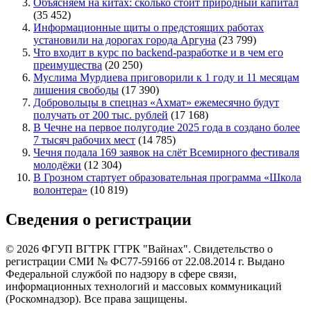
Объясняем на китах: сколько стоит природный капитал
(35 452)
Информационные щиты о предстоящих работах
установили на дорогах города Аргуна
(23 799)
Что входит в курс по backend-разработке и в чем его
преимущества
(20 250)
Муслима Мурдиева приговорили к 1 году и 11 месяцам
лишения свободы
(17 390)
Добровольцы в спецназ «Ахмат» ежемесячно будут
получать от 200 тыс. рублей
(17 168)
В Чечне на первое полугодие 2025 года в создано более
7 тысяч рабочих мест
(14 785)
Чечня подала 169 заявок на слёт Всемирного фестиваля
молодёжи
(12 304)
В Грозном стартует образовательная программа «Школа
волонтера»
(10 819)
Сведения о регистрации
© 2026 ФГУП ВГТРК ГТРК "Вайнах". Свидетельство о
регистрации СМИ № ФС77-59166 от 22.08.2014 г. Выдано
Федеральной службой по надзору в сфере связи,
информационных технологий и массовых коммуникаций
(Роскомнадзор). Все права защищены.