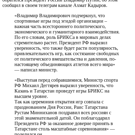
сообщил в своем телеграм канале Ахмат Кадыров.
«Владимир Владимирович подчеркнул, что
спортивные игры под эгидой организации –
важная часть всестороннего политического,
экономического и гуманитарного взаимодействия.
По его словам, роль БРИКСа в мировых делах
стремительно растет. Президент РФ выразил
уверенность, что также будет расти популярность,
привлекательность игр, как состязание свободных
от политического вмешательства и давления, по-
настоящему объединяющих атлетов всего мира»
— написал министр.
«Выступая перед собравшимися, Министр спорта
РФ Михаил Дегтярев выразил уверенность, что
Казань и Татарстан проведут игры БРИКС на
высшем уровне.
Так как церемония открытия игр совпала с
празднованием Дня России, Раис Татарстана
Рустам Минниханов поздравил всех россиян с
этой знаменательной датой. Он поблагодарил
Президента РФ за оказанное доверие принять в
Татарстане столь масштабные соревнования» —
поделился он.