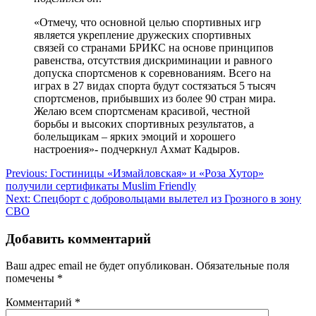
«Отмечу, что основной целью спортивных игр
является укрепление дружеских спортивных
связей со странами БРИКС на основе принципов
равенства, отсутствия дискриминации и равного
допуска спортсменов к соревнованиям. Всего на
играх в 27 видах спорта будут состязаться 5 тысяч
спортсменов, прибывших из более 90 стран мира.
Желаю всем спортсменам красивой, честной
борьбы и высоких спортивных результатов, а
болельщикам – ярких эмоций и хорошего
настроения»- подчеркнул Ахмат Кадыров.
Навигация
Previous:
Гостиницы «Измайловская» и «Роза Хутор»
получили сертификаты Muslim Friendly
по
Next:
Спецборт с добровольцами вылетел из Грозного в зону
записям
СВО
Добавить комментарий
Ваш адрес email не будет опубликован.
Обязательные поля
помечены
*
Комментарий
*