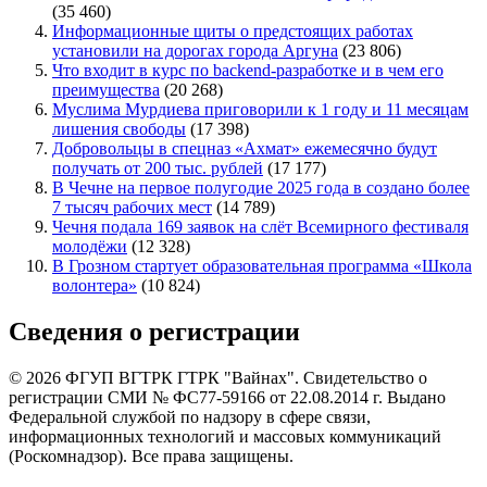
(35 460)
Информационные щиты о предстоящих работах
установили на дорогах города Аргуна
(23 806)
Что входит в курс по backend-разработке и в чем его
преимущества
(20 268)
Муслима Мурдиева приговорили к 1 году и 11 месяцам
лишения свободы
(17 398)
Добровольцы в спецназ «Ахмат» ежемесячно будут
получать от 200 тыс. рублей
(17 177)
В Чечне на первое полугодие 2025 года в создано более
7 тысяч рабочих мест
(14 789)
Чечня подала 169 заявок на слёт Всемирного фестиваля
молодёжи
(12 328)
В Грозном стартует образовательная программа «Школа
волонтера»
(10 824)
Сведения о регистрации
© 2026 ФГУП ВГТРК ГТРК "Вайнах". Свидетельство о
регистрации СМИ № ФС77-59166 от 22.08.2014 г. Выдано
Федеральной службой по надзору в сфере связи,
информационных технологий и массовых коммуникаций
(Роскомнадзор). Все права защищены.