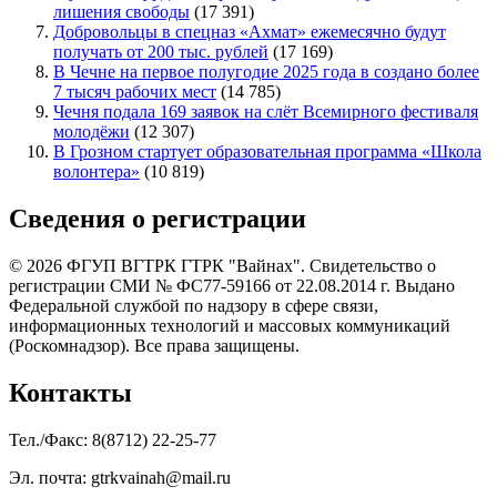
лишения свободы
(17 391)
Добровольцы в спецназ «Ахмат» ежемесячно будут
получать от 200 тыс. рублей
(17 169)
В Чечне на первое полугодие 2025 года в создано более
7 тысяч рабочих мест
(14 785)
Чечня подала 169 заявок на слёт Всемирного фестиваля
молодёжи
(12 307)
В Грозном стартует образовательная программа «Школа
волонтера»
(10 819)
Сведения о регистрации
© 2026 ФГУП ВГТРК ГТРК "Вайнах". Свидетельство о
регистрации СМИ № ФС77-59166 от 22.08.2014 г. Выдано
Федеральной службой по надзору в сфере связи,
информационных технологий и массовых коммуникаций
(Роскомнадзор). Все права защищены.
Контакты
Тел./Факс: 8(8712) 22-25-77
Эл. почта: gtrkvainah@mail.ru