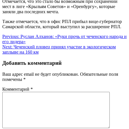
Отмечается, что это стало бы возможным при сохранении
мест в лиге «Крыльям Советов» и «Оренбургу», которые
заняли два последних мечта.
Также отмечается, что в офис РПЛ прибыл вице-губернатор
Самарской области, который выступил за расширение РПЛ.
Навигация
Previous:
Руслан Алханов: «Руки прочь от чеченского народа и
его лидера»
по
Next:
Чеченский пловец принял участие в экологическом
записям
заплыве на 160 км
Добавить комментарий
Ваш адрес email не будет опубликован.
Обязательные поля
помечены
*
Комментарий
*