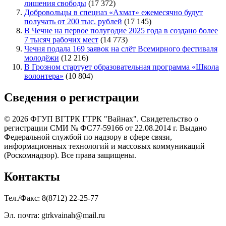
лишения свободы
(17 372)
Добровольцы в спецназ «Ахмат» ежемесячно будут
получать от 200 тыс. рублей
(17 145)
В Чечне на первое полугодие 2025 года в создано более
7 тысяч рабочих мест
(14 773)
Чечня подала 169 заявок на слёт Всемирного фестиваля
молодёжи
(12 216)
В Грозном стартует образовательная программа «Школа
волонтера»
(10 804)
Сведения о регистрации
© 2026 ФГУП ВГТРК ГТРК "Вайнах". Свидетельство о
регистрации СМИ № ФС77-59166 от 22.08.2014 г. Выдано
Федеральной службой по надзору в сфере связи,
информационных технологий и массовых коммуникаций
(Роскомнадзор). Все права защищены.
Контакты
Тел./Факс: 8(8712) 22-25-77
Эл. почта: gtrkvainah@mail.ru