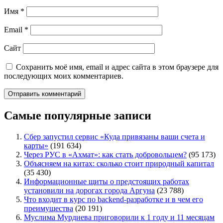
Имя
*
Email
*
Сайт
Сохранить моё имя, email и адрес сайта в этом браузере для
последующих моих комментариев.
Самые популярные записи
Сбер запустил сервис «Куда привязаны ваши счета и
карты»
(191 634)
Через РУС в «Ахмат»: как стать добровольцем?
(95 173)
Объясняем на китах: сколько стоит природный капитал
(35 430)
Информационные щиты о предстоящих работах
установили на дорогах города Аргуна
(23 788)
Что входит в курс по backend-разработке и в чем его
преимущества
(20 191)
Муслима Мурдиева приговорили к 1 году и 11 месяцам