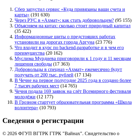
Сбер запустил сервис «Куда привязаны ваши счета и
карты»
(191 630)
Через РУС в «Ахмат»: как стать добровольцем?
(95 155)
Объясняем на китах: сколько стоит природный капитал
(35 422)
Информационные щиты о предстоящих работах
установили на дорогах города Аргуна
(23 776)
Что входит в курс по backend-разработке и в чем его
преимущества
(20 162)
Муслима Мурдиева приговорили к 1 году и 11 месяцам
лишения свободы
(17 363)
Добровольцы в спецназ «Ахмат» ежемесячно будут
получать от 200 тыс. рублей
(17 134)
В Чечне на первое полугодие 2025 года в создано более
7 тысяч рабочих мест
(14 765)
Чечня подала 169 заявок на слёт Всемирного фестиваля
молодёжи
(12 177)
В Грозном стартует образовательная программа «Школа
волонтера»
(10 793)
Сведения о регистрации
© 2026 ФГУП ВГТРК ГТРК "Вайнах". Свидетельство о