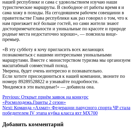
нашей республике и сама с удовольствием изучаю наши
туристические маршруты. В свободное от работы время я и
сама хожу в походы. На сегодняшнем рабочем совещании в
правительстве Глава республики как раз говорил о том, что к
нам приезжает всё больше гостей, но сами жители знают
достопримечательности и уникальные по красоте и природе
родные места недостаточно хорошо», — пояснила вице-
премьер.
«В эту субботу я хочу пригласить всех желающих
познакомиться с нашими интересными уникальными
маршрутами. Вместе с министерством туризма мы организуем
масштабный совместный поход.
Уверена, будет очень интересно и познавательно.
Если хотите присоединиться к нашей компании, звоните по
номеру 89289528822 и узнавайте подробности.
Увидимся в эти выходные!» — добавила она.
Навигация
Previous:
Открыт приём заявок на конкурс
«Росмолодежь.Гранты 2 сезон»
по
Next:
Команда «Ахмат» Федерации парусного спорта ЧР стала
записям
победителем IV этапа кубка класса яхт МХ700
Добавить комментарий