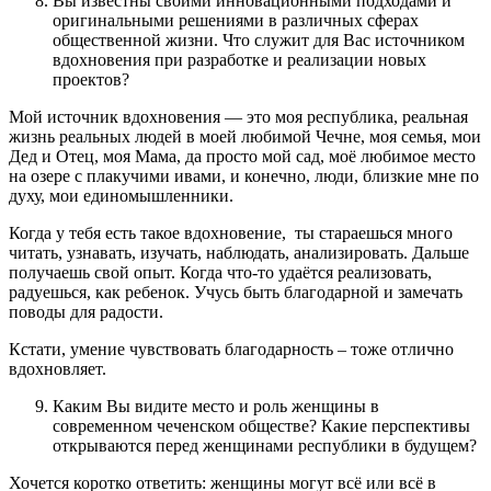
Вы известны своими инновационными подходами и
оригинальными решениями в различных сферах
общественной жизни. Что служит для Вас источником
вдохновения при разработке и реализации новых
проектов?
Мой источник вдохновения — это моя республика, реальная
жизнь реальных людей в моей любимой Чечне, моя семья, мои
Дед и Отец, моя Мама, да просто мой сад, моё любимое место
на озере с плакучими ивами, и конечно, люди, близкие мне по
духу, мои единомышленники.
Когда у тебя есть такое вдохновение, ты стараешься много
читать, узнавать, изучать, наблюдать, анализировать. Дальше
получаешь свой опыт. Когда что-то удаётся реализовать,
радуешься, как ребенок. Учусь быть благодарной и замечать
поводы для радости.
Кстати, умение чувствовать благодарность – тоже отлично
вдохновляет.
Каким Вы видите место и роль женщины в
современном чеченском обществе? Какие перспективы
открываются перед женщинами республики в будущем?
Хочется коротко ответить: женщины могут всё или всё в