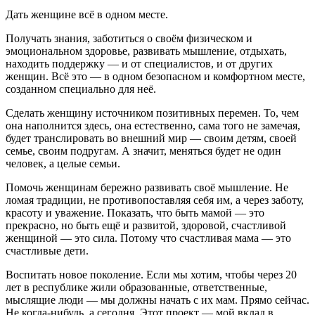
Дать женщине всё в одном месте.
Получать знания, заботиться о своём физическом и
эмоциональном здоровье, развивать мышление, отдыхать,
находить поддержку — и от специалистов, и от других
женщин. Всё это — в одном безопасном и комфортном месте,
созданном специально для неё.
Сделать женщину источником позитивных перемен. То, чем
она наполнится здесь, она естественно, сама того не замечая,
будет транслировать во внешний мир — своим детям, своей
семье, своим подругам. А значит, меняться будет не один
человек, а целые семьи.
Помочь женщинам бережно развивать своё мышление. Не
ломая традиции, не противопоставляя себя им, а через заботу,
красоту и уважение. Показать, что быть мамой — это
прекрасно, но быть ещё и развитой, здоровой, счастливой
женщиной — это сила. Потому что счастливая мама — это
счастливые дети.
Воспитать новое поколение. Если мы хотим, чтобы через 20
лет в республике жили образованные, ответственные,
мыслящие люди — мы должны начать с их мам. Прямо сейчас.
Не когда-нибудь, а сегодня. Этот проект — мой вклад в