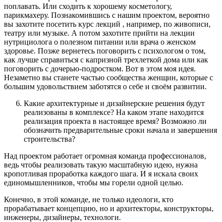
поплавать. Или сходить к хорошему косметологу,
парикмахеру. Познакомившись с нашим проектом, вероятно
вы захотите посетить курс лекций , например, по живописи,
театру или музыке. А потом захотите прийти на лекции
нутрициолога о полезном питании или врача о женском
здоровье. Позже вернетесь поговорить с психологом о том,
как лучше справиться с капризной трехлеткой дома или как
поговорить с дочерью-подростком. Вот в этом моя идея.
Незаметно вы станете частью сообщества женщин, которые с
большим удовольствием заботятся о себе и своём развитии.
Какие архитектурные и дизайнерские решения будут
реализованы в комплексе? На каком этапе находится
реализация проекта в настоящее время? Возможно ли
обозначить предварительные сроки начала и завершения
строительства?
Над проектом работает огромная команда профессионалов,
ведь чтобы реализовать такую масштабную идею, нужна
кропотливая проработка каждого шага. И я искала своих
единомышленников, чтобы мы горели одной целью.
Конечно, в этой команде, не только идеологи, кто
прорабатывает концепцию, но и архитекторы, конструкторы,
инженеры, дизайнеры, технологи.