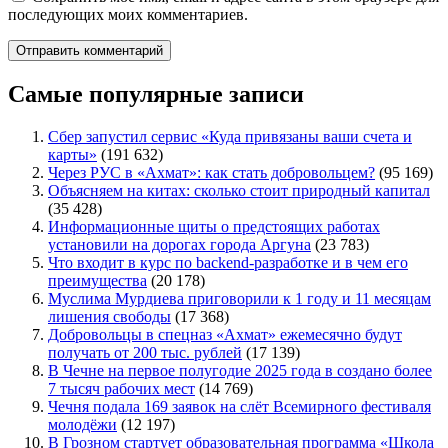
последующих моих комментариев.
Самые популярные записи
Сбер запустил сервис «Куда привязаны ваши счета и
карты»
(191 632)
Через РУС в «Ахмат»: как стать добровольцем?
(95 169)
Объясняем на китах: сколько стоит природный капитал
(35 428)
Информационные щиты о предстоящих работах
установили на дорогах города Аргуна
(23 783)
Что входит в курс по backend-разработке и в чем его
преимущества
(20 178)
Муслима Мурдиева приговорили к 1 году и 11 месяцам
лишения свободы
(17 368)
Добровольцы в спецназ «Ахмат» ежемесячно будут
получать от 200 тыс. рублей
(17 139)
В Чечне на первое полугодие 2025 года в создано более
7 тысяч рабочих мест
(14 769)
Чечня подала 169 заявок на слёт Всемирного фестиваля
молодёжи
(12 197)
В Грозном стартует образовательная программа «Школа