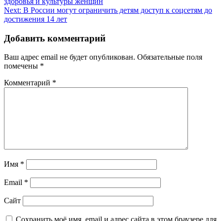
здоровья и культуры женщин
по
Next:
В России могут ограничить детям доступ к соцсетям до
записям
достижения 14 лет
Добавить комментарий
Ваш адрес email не будет опубликован.
Обязательные поля
помечены
*
Комментарий
*
Имя
*
Email
*
Сайт
Сохранить моё имя, email и адрес сайта в этом браузере для