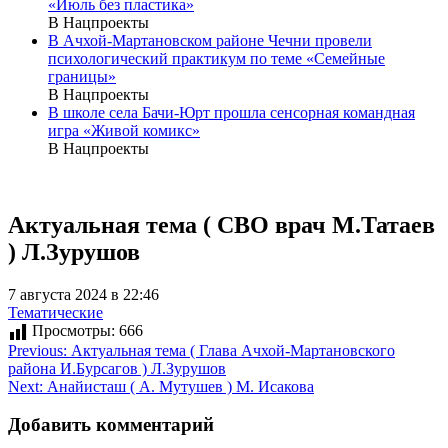
«Июль без пластика»
В Нацпроекты
В Ачхой-Мартановском районе Чечни провели
психологический практикум по теме «Семейные
границы»
В Нацпроекты
В школе села Бачи-Юрт прошла сенсорная командная
игра «Живой комикс»
В Нацпроекты
Актуальная тема ( СВО врач М.Татаев
) Л.Зурушов
7 августа 2024 в 22:46
Тематические
Просмотры:
666
Навигация
Previous:
Актуальная тема ( Глава Ачхой-Мартановского
района И.Бурсагов ) Л.Зурушов
по
Next:
Анайисташ ( А. Мутушев ) М. Исакова
записям
Добавить комментарий