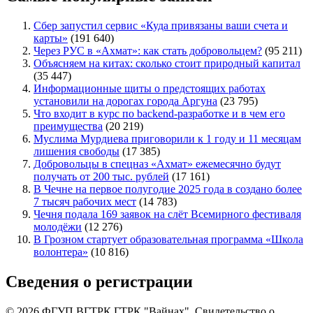
Сбер запустил сервис «Куда привязаны ваши счета и
карты»
(191 640)
Через РУС в «Ахмат»: как стать добровольцем?
(95 211)
Объясняем на китах: сколько стоит природный капитал
(35 447)
Информационные щиты о предстоящих работах
установили на дорогах города Аргуна
(23 795)
Что входит в курс по backend-разработке и в чем его
преимущества
(20 219)
Муслима Мурдиева приговорили к 1 году и 11 месяцам
лишения свободы
(17 385)
Добровольцы в спецназ «Ахмат» ежемесячно будут
получать от 200 тыс. рублей
(17 161)
В Чечне на первое полугодие 2025 года в создано более
7 тысяч рабочих мест
(14 783)
Чечня подала 169 заявок на слёт Всемирного фестиваля
молодёжи
(12 276)
В Грозном стартует образовательная программа «Школа
волонтера»
(10 816)
Сведения о регистрации
© 2026 ФГУП ВГТРК ГТРК "Вайнах". Свидетельство о