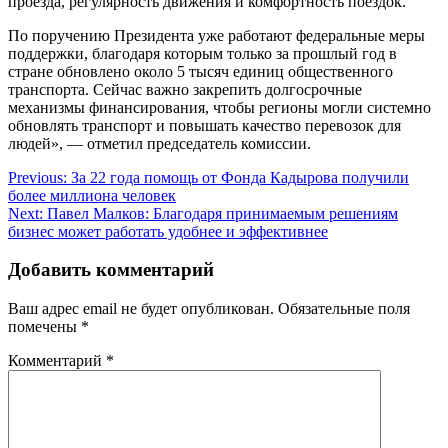
проезда, регулярность движения и комфортность поездок.
По поручению Президента уже работают федеральные меры
поддержки, благодаря которым только за прошлый год в
стране обновлено около 5 тысяч единиц общественного
транспорта. Сейчас важно закрепить долгосрочные
механизмы финансирования, чтобы регионы могли системно
обновлять транспорт и повышать качество перевозок для
людей», — отметил председатель комиссии.
Навигация
Previous:
За 22 года помощь от Фонда Кадырова получили
более миллиона человек
по
Next:
Павел Малков: Благодаря принимаемым решениям
записям
бизнес может работать удобнее и эффективнее
Добавить комментарий
Ваш адрес email не будет опубликован.
Обязательные поля
помечены
*
Комментарий
*