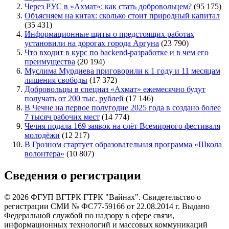
Через РУС в «Ахмат»: как стать добровольцем?
(95 175)
Объясняем на китах: сколько стоит природный капитал
(35 431)
Информационные щиты о предстоящих работах
установили на дорогах города Аргуна
(23 790)
Что входит в курс по backend-разработке и в чем его
преимущества
(20 194)
Муслима Мурдиева приговорили к 1 году и 11 месяцам
лишения свободы
(17 372)
Добровольцы в спецназ «Ахмат» ежемесячно будут
получать от 200 тыс. рублей
(17 146)
В Чечне на первое полугодие 2025 года в создано более
7 тысяч рабочих мест
(14 774)
Чечня подала 169 заявок на слёт Всемирного фестиваля
молодёжи
(12 217)
В Грозном стартует образовательная программа «Школа
волонтера»
(10 807)
Сведения о регистрации
© 2026 ФГУП ВГТРК ГТРК "Вайнах". Свидетельство о
регистрации СМИ № ФС77-59166 от 22.08.2014 г. Выдано
Федеральной службой по надзору в сфере связи,
информационных технологий и массовых коммуникаций