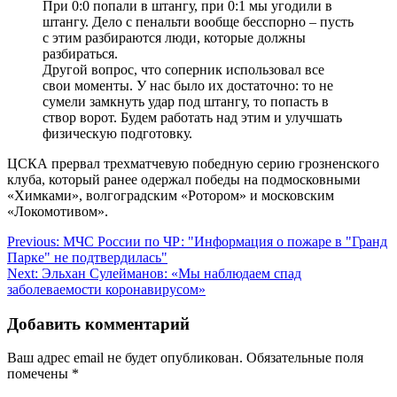
При 0:0 попали в штангу, при 0:1 мы угодили в
штангу. Дело с пенальти вообще бесспорно – пусть
с этим разбираются люди, которые должны
разбираться.
Другой вопрос, что соперник использовал все
свои моменты. У нас было их достаточно: то не
сумели замкнуть удар под штангу, то попасть в
створ ворот. Будем работать над этим и улучшать
физическую подготовку.
ЦСКА прервал трехматчевую победную серию грозненского
клуба, который ранее одержал победы на подмосковными
«Химками», волгоградским «Ротором» и московским
«Локомотивом».
Навигация
Previous:
МЧС России по ЧР: "Информация о пожаре в "Гранд
Парке" не подтвердилась"
по
Next:
Эльхан Сулейманов: «Мы наблюдаем спад
записям
заболеваемости коронавирусом»
Добавить комментарий
Ваш адрес email не будет опубликован.
Обязательные поля
помечены
*