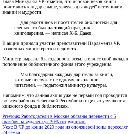
Глава Минкульта ЧР отметил, что испокон веков книги
почитались как дар свыше, являясь для людей̆ источником
знаний и мудрости.
— Для работников и посетителей библиотеки для
слепых это был настоящий праздник
книгодарения, — написал Х-Б. Дааев.
В акции приняли участие представители Парламента ЧР,
различных министерств и ведомств.
Министр выразил благодарность всем, кто внес свой вклад в
пополнение библиотечного фонда этого учреждения.
— Мы благодарны каждому дарителю за книги,
которые послужат не одному поколению
читателей, — подытожил министр культуры.
Напомним, что данная акция уже не первый год проводится
во всех районах Чеченской Республики с целью улучшения
книжного фонда в библиотеках.
Навигация
Previous:
Работодатели в Москве обязаны перевести с 5
октября на «удаленку» 30% сотрудников
по
Next:
В ЧР до конца 2020 года из оползневой зоны переселят
записям
24 семьи