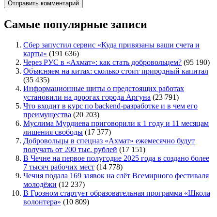
Самые популярные записи
Сбер запустил сервис «Куда привязаны ваши счета и
карты»
(191 636)
Через РУС в «Ахмат»: как стать добровольцем?
(95 190)
Объясняем на китах: сколько стоит природный капитал
(35 435)
Информационные щиты о предстоящих работах
установили на дорогах города Аргуна
(23 791)
Что входит в курс по backend-разработке и в чем его
преимущества
(20 203)
Муслима Мурдиева приговорили к 1 году и 11 месяцам
лишения свободы
(17 377)
Добровольцы в спецназ «Ахмат» ежемесячно будут
получать от 200 тыс. рублей
(17 151)
В Чечне на первое полугодие 2025 года в создано более
7 тысяч рабочих мест
(14 778)
Чечня подала 169 заявок на слёт Всемирного фестиваля
молодёжи
(12 237)
В Грозном стартует образовательная программа «Школа
волонтера»
(10 809)