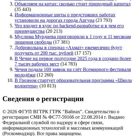
Объясняем на китах: сколько стоит природный капитал
(35 443)
Информационные щиты о предстоящих работах
установили на дорогах города Аргуна
(23 793)
Что входит в курс по backend-разработке и в чем его
преимущества
(20 213)
Муслима Мурдиева приговорили к 1 году и 11 месяцам
лишения свободы
(17 381)
Добровольцы в спецназ «Ахмат» ежемесячно будут
получать от 200 тыс. рублей
(17 157)
В Чечне на первое полугодие 2025 года в создано более
7 тысяч рабочих мест
(14 783)
Чечня подала 169 заявок на слёт Всемирного фестиваля
молодёжи
(12 260)
В Грозном стартует образовательная программа «Школа
волонтера»
(10 813)
Сведения о регистрации
© 2026 ФГУП ВГТРК ГТРК "Вайнах". Свидетельство о
регистрации СМИ № ФС77-59166 от 22.08.2014 г. Выдано
Федеральной службой по надзору в сфере связи,
информационных технологий и массовых коммуникаций
(Роскомнадзор). Все права защищены.