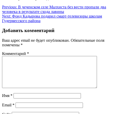
Навигация
Previous:
В чеченском селе Малхиста без вести пропали два
человека в результате схода лавины
по
Next:
Фонд Кадырова подарил смарт-телевизоры школам
записям
Гудермесского района
Добавить комментарий
Ваш адрес email не будет опубликован.
Обязательные поля
помечены
*
Комментарий
*
Имя
*
Email
*