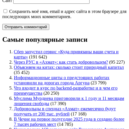
Сайт
Сохранить моё имя, email и адрес сайта в этом браузере для
последующих моих комментариев.
Самые популярные записи
Сбер запустил сервис «Куда привязаны ваши счета и
карты»
(191 642)
Через РУС в «Ахмат»: как стать добровольцем?
(95 227)
Объясняем на китах: сколько стоит природный капитал
(35 452)
Информационные щиты о предстоящих работах
установили на дорогах города Аргуна
(23 799)
Что входит в курс по backend-разработке и в чем его
преимущества
(20 250)
Муслима Мурдиева приговорили к 1 году и 11 месяцам
лишения свободы
(17 390)
Добровольцы в спецназ «Ахмат» ежемесячно будут
получать от 200 тыс. рублей
(17 168)
В Чечне на первое полугодие 2025 года в создано более
7 тысяч рабочих мест
(14 785)