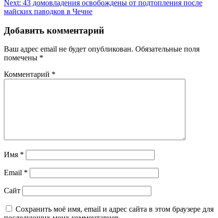
по
Next:
43 домовладения освобождены от подтопления после
записям
майских паводков в Чечне
Добавить комментарий
Ваш адрес email не будет опубликован.
Обязательные поля
помечены
*
Комментарий
*
Имя
*
Email
*
Сайт
Сохранить моё имя, email и адрес сайта в этом браузере для
последующих моих комментариев.