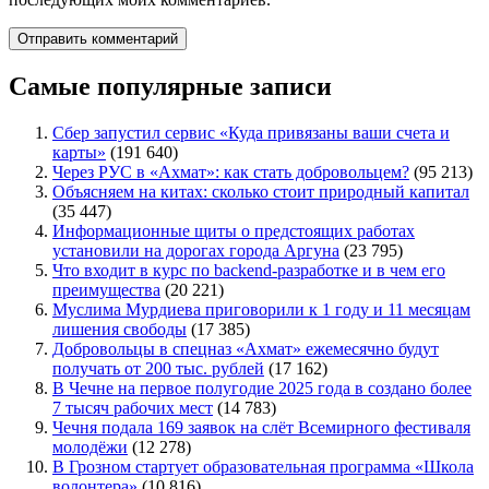
Самые популярные записи
Сбер запустил сервис «Куда привязаны ваши счета и
карты»
(191 640)
Через РУС в «Ахмат»: как стать добровольцем?
(95 213)
Объясняем на китах: сколько стоит природный капитал
(35 447)
Информационные щиты о предстоящих работах
установили на дорогах города Аргуна
(23 795)
Что входит в курс по backend-разработке и в чем его
преимущества
(20 221)
Муслима Мурдиева приговорили к 1 году и 11 месяцам
лишения свободы
(17 385)
Добровольцы в спецназ «Ахмат» ежемесячно будут
получать от 200 тыс. рублей
(17 162)
В Чечне на первое полугодие 2025 года в создано более
7 тысяч рабочих мест
(14 783)
Чечня подала 169 заявок на слёт Всемирного фестиваля
молодёжи
(12 278)
В Грозном стартует образовательная программа «Школа
волонтера»
(10 816)