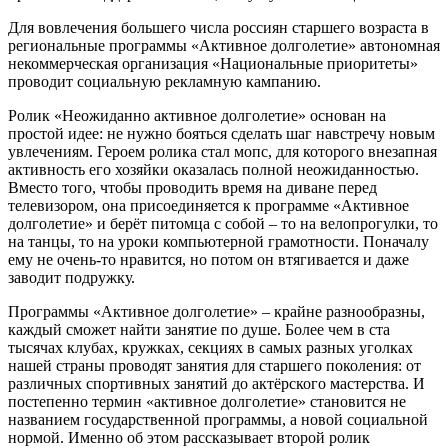
Для вовлечения большего числа россиян старшего возраста в
региональные программы «Активное долголетие» автономная
некоммерческая организация «Национальные приоритеты»
проводит социальную рекламную кампанию.
Ролик «Неожиданно активное долголетие» основан на
простой идее: не нужно бояться сделать шаг навстречу новым
увлечениям. Героем ролика стал мопс, для которого внезапная
активность его хозяйки оказалась полной неожиданностью.
Вместо того, чтобы проводить время на диване перед
телевизором, она присоединяется к программе «Активное
долголетие» и берёт питомца с собой – то на велопрогулки, то
на танцы, то на уроки компьютерной грамотности. Поначалу
ему не очень-то нравится, но потом он втягивается и даже
заводит подружку.
Программы «Активное долголетие» – крайне разнообразны,
каждый сможет найти занятие по душе. Более чем в ста
тысячах клубах, кружках, секциях в самых разных уголках
нашей страны проводят занятия для старшего поколения: от
различных спортивных занятий до актёрского мастерства. И
постепенно термин «активное долголетие» становится не
названием государственной программы, а новой социальной
нормой. Именно об этом рассказывает второй ролик