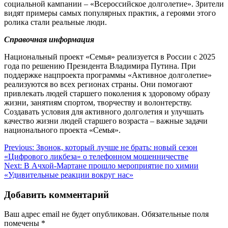
социальной кампании – «Всероссийское долголетие». Зрители
видят примеры самых популярных практик, а героями этого
ролика стали реальные люди.
Справочная информация
Национальный проект «Семья» реализуется в России с 2025
года по решению Президента Владимира Путина. При
поддержке нацпроекта программы «Активное долголетие»
реализуются во всех регионах страны. Они помогают
привлекать людей старшего поколения к здоровому образу
жизни, занятиям спортом, творчеству и волонтерству.
Создавать условия для активного долголетия и улучшать
качество жизни людей старшего возраста – важные задачи
национального проекта «Семья».
Навигация
Previous:
Звонок, который лучше не брать: новый сезон
«Цифрового ликбеза» о телефонном мошенничестве
по
Next:
В Ачхой-Мартане прошло мероприятие по химии
записям
«Удивительные реакции вокруг нас»
Добавить комментарий
Ваш адрес email не будет опубликован.
Обязательные поля
помечены
*