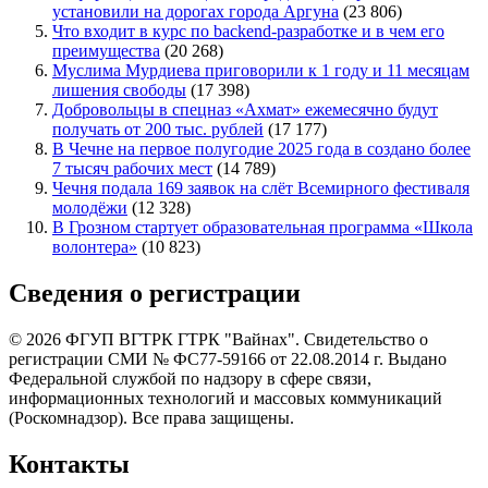
установили на дорогах города Аргуна
(23 806)
Что входит в курс по backend-разработке и в чем его
преимущества
(20 268)
Муслима Мурдиева приговорили к 1 году и 11 месяцам
лишения свободы
(17 398)
Добровольцы в спецназ «Ахмат» ежемесячно будут
получать от 200 тыс. рублей
(17 177)
В Чечне на первое полугодие 2025 года в создано более
7 тысяч рабочих мест
(14 789)
Чечня подала 169 заявок на слёт Всемирного фестиваля
молодёжи
(12 328)
В Грозном стартует образовательная программа «Школа
волонтера»
(10 823)
Сведения о регистрации
© 2026 ФГУП ВГТРК ГТРК "Вайнах". Свидетельство о
регистрации СМИ № ФС77-59166 от 22.08.2014 г. Выдано
Федеральной службой по надзору в сфере связи,
информационных технологий и массовых коммуникаций
(Роскомнадзор). Все права защищены.
Контакты