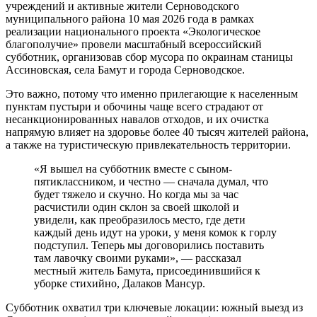
учреждений и активные жители Серноводского
муниципального района 10 мая 2026 года в рамках
реализации национального проекта «Экологическое
благополучие» провели масштабный всероссийский
субботник, организовав сбор мусора по окраинам станицы
Ассиновская, села Бамут и города Серноводское.
Это важно, потому что именно прилегающие к населенным
пунктам пустыри и обочины чаще всего страдают от
несанкционированных навалов отходов, и их очистка
напрямую влияет на здоровье более 40 тысяч жителей района,
а также на туристическую привлекательность территории.
«Я вышел на субботник вместе с сыном-
пятиклассником, и честно — сначала думал, что
будет тяжело и скучно. Но когда мы за час
расчистили один склон за своей школой и
увидели, как преобразилось место, где дети
каждый день идут на уроки, у меня комок к горлу
подступил. Теперь мы договорились поставить
там лавочку своими руками», — рассказал
местный житель Бамута, присоединившийся к
уборке стихийно, Далаков Мансур.
Субботник охватил три ключевые локации: южный выезд из