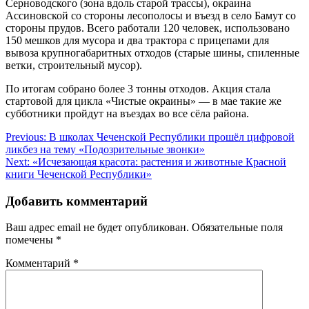
Серноводского (зона вдоль старой трассы), окраина
Ассиновской со стороны лесополосы и въезд в село Бамут со
стороны прудов. Всего работали 120 человек, использовано
150 мешков для мусора и два трактора с прицепами для
вывоза крупногабаритных отходов (старые шины, спиленные
ветки, строительный мусор).
По итогам собрано более 3 тонны отходов. Акция стала
стартовой для цикла «Чистые окраины» — в мае такие же
субботники пройдут на въездах во все сёла района.
Навигация
Previous:
В школах Чеченской Республики прошёл цифровой
ликбез на тему «Подозрительные звонки»
по
Next:
«Исчезающая красота: растения и животные Красной
записям
книги Чеченской Республики»
Добавить комментарий
Ваш адрес email не будет опубликован.
Обязательные поля
помечены
*
Комментарий
*