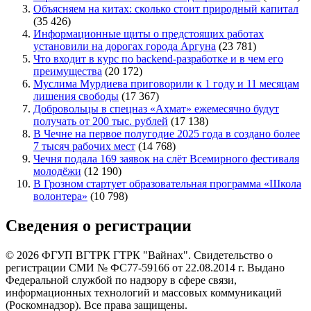
Объясняем на китах: сколько стоит природный капитал
(35 426)
Информационные щиты о предстоящих работах
установили на дорогах города Аргуна
(23 781)
Что входит в курс по backend-разработке и в чем его
преимущества
(20 172)
Муслима Мурдиева приговорили к 1 году и 11 месяцам
лишения свободы
(17 367)
Добровольцы в спецназ «Ахмат» ежемесячно будут
получать от 200 тыс. рублей
(17 138)
В Чечне на первое полугодие 2025 года в создано более
7 тысяч рабочих мест
(14 768)
Чечня подала 169 заявок на слёт Всемирного фестиваля
молодёжи
(12 190)
В Грозном стартует образовательная программа «Школа
волонтера»
(10 798)
Сведения о регистрации
© 2026 ФГУП ВГТРК ГТРК "Вайнах". Свидетельство о
регистрации СМИ № ФС77-59166 от 22.08.2014 г. Выдано
Федеральной службой по надзору в сфере связи,
информационных технологий и массовых коммуникаций
(Роскомнадзор). Все права защищены.