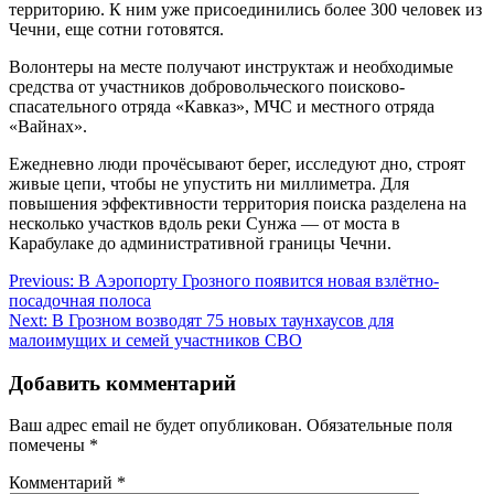
территорию. К ним уже присоединились более 300 человек из
Чечни, еще сотни готовятся.
Волонтеры на месте получают инструктаж и необходимые
средства от участников добровольческого поисково-
спасательного отряда «Кавказ», МЧС и местного отряда
«Вайнах».
Ежедневно люди прочёсывают берег, исследуют дно, строят
живые цепи, чтобы не упустить ни миллиметра. Для
повышения эффективности территория поиска разделена на
несколько участков вдоль реки Сунжа — от моста в
Карабулаке до административной границы Чечни.
Навигация
Previous:
В Аэропорту Грозного появится новая взлётно-
посадочная полоса
по
Next:
В Грозном возводят 75 новых таунхаусов для
записям
малоимущих и семей участников СВО
Добавить комментарий
Ваш адрес email не будет опубликован.
Обязательные поля
помечены
*
Комментарий
*