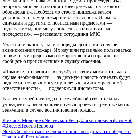
«Большинство пожаров в жилых домах происходят из-за
неправильной эксплуатации электрического и газового
оборудования. Необходимо строго придерживаться
установленных мер пожарной безопасности. Игры со
спичками и другими огнеопасными предметами —
недопустимы, они могут повлечь за собой тяжелые
последствия», — рассказали сотрудники МЧС.
Участники акции узнали о порядке действий в случае
возникновения пожара. Их научили правильно пользоваться
первичными средствами пожаротушения и правильно
сообщать о происшествиях в службу спасения.
«Помните, что звонить в службу спасения можно только в
случае необходимости — за детскую шалость отвечать будут
родители, которых могут привлечь к административной
ответственности», — подчеркнули инспекторы.
В течение учебного года во всех общеобразовательных
учреждениях региона планируется провести тренировки по
эвакуации в случае возникновения пожара.
Навигация
Previous:
Молодёжь Чеченской Республики провела флешмоб
#ВместеПротивТеррора
по
Next:
Свыше 5 тысяч человек написали «Диктант победы» в
записям
Чеченской Республике