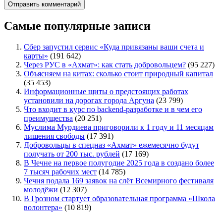
Самые популярные записи
Сбер запустил сервис «Куда привязаны ваши счета и
карты»
(191 642)
Через РУС в «Ахмат»: как стать добровольцем?
(95 227)
Объясняем на китах: сколько стоит природный капитал
(35 453)
Информационные щиты о предстоящих работах
установили на дорогах города Аргуна
(23 799)
Что входит в курс по backend-разработке и в чем его
преимущества
(20 251)
Муслима Мурдиева приговорили к 1 году и 11 месяцам
лишения свободы
(17 391)
Добровольцы в спецназ «Ахмат» ежемесячно будут
получать от 200 тыс. рублей
(17 169)
В Чечне на первое полугодие 2025 года в создано более
7 тысяч рабочих мест
(14 785)
Чечня подала 169 заявок на слёт Всемирного фестиваля
молодёжи
(12 307)
В Грозном стартует образовательная программа «Школа
волонтера»
(10 819)