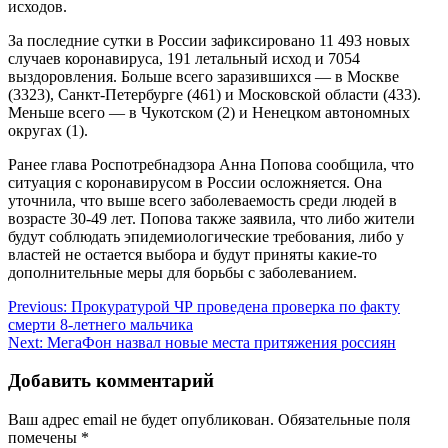
исходов.
За последние сутки в России зафиксировано 11 493 новых
случаев коронавируса, 191 летальный исход и 7054
выздоровления. Больше всего заразившихся — в Москве
(3323), Санкт-Петербурге (461) и Московской области (433).
Меньше всего — в Чукотском (2) и Ненецком автономных
округах (1).
Ранее глава Роспотребнадзора Анна Попова сообщила, что
ситуация с коронавирусом в России осложняется. Она
уточнила, что выше всего заболеваемость среди людей в
возрасте 30-49 лет. Попова также заявила, что либо жители
будут соблюдать эпидемиологические требования, либо у
властей не остается выбора и будут приняты какие-то
дополнительные меры для борьбы с заболеванием.
Навигация
Previous:
Прокуратурой ЧР проведена проверка по факту
смерти 8-летнего мальчика
по
Next:
МегаФон назвал новые места притяжения россиян
записям
Добавить комментарий
Ваш адрес email не будет опубликован.
Обязательные поля
помечены
*