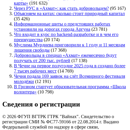
карты»
(191 632)
Через РУС в «Ахмат»: как стать добровольцем?
(95 167)
Объясняем на китах: сколько стоит природный капитал
(35 426)
Информационные щиты о предстоящих работах
установили на дорогах города Аргуна
(23 781)
Что входит в курс по backend-разработке и в чем его
преимущества
(20 174)
Муслима Мурдиева приговорили к 1 году и 11 месяцам
лишения свободы
(17 368)
Добровольцы в спецназ «Ахмат» ежемесячно будут
получать от 200 тыс. рублей
(17 138)
В Чечне на первое полугодие 2025 года в создано более
7 тысяч рабочих мест
(14 769)
Чечня подала 169 заявок на слёт Всемирного фестиваля
молодёжи
(12 191)
В Грозном стартует образовательная программа «Школа
волонтера»
(10 798)
Сведения о регистрации
© 2026 ФГУП ВГТРК ГТРК "Вайнах". Свидетельство о
регистрации СМИ № ФС77-59166 от 22.08.2014 г. Выдано
Федеральной службой по надзору в сфере связи,