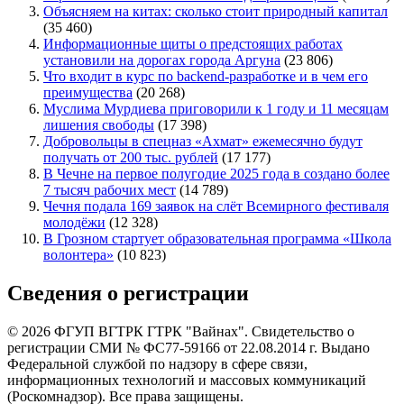
Объясняем на китах: сколько стоит природный капитал
(35 460)
Информационные щиты о предстоящих работах
установили на дорогах города Аргуна
(23 806)
Что входит в курс по backend-разработке и в чем его
преимущества
(20 268)
Муслима Мурдиева приговорили к 1 году и 11 месяцам
лишения свободы
(17 398)
Добровольцы в спецназ «Ахмат» ежемесячно будут
получать от 200 тыс. рублей
(17 177)
В Чечне на первое полугодие 2025 года в создано более
7 тысяч рабочих мест
(14 789)
Чечня подала 169 заявок на слёт Всемирного фестиваля
молодёжи
(12 328)
В Грозном стартует образовательная программа «Школа
волонтера»
(10 823)
Сведения о регистрации
© 2026 ФГУП ВГТРК ГТРК "Вайнах". Свидетельство о
регистрации СМИ № ФС77-59166 от 22.08.2014 г. Выдано
Федеральной службой по надзору в сфере связи,
информационных технологий и массовых коммуникаций
(Роскомнадзор). Все права защищены.