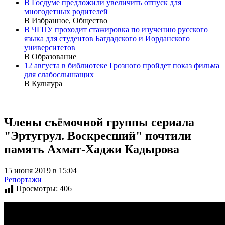
В Госдуме предложили увеличить отпуск для
многодетных родителей
В Избранное, Общество
В ЧГПУ проходит стажировка по изучению русского
языка для студентов Багдадского и Иорданского
университетов
В Образование
12 августа в библиотеке Грозного пройдет показ фильма
для слабослышащих
В Культура
Члены съёмочной группы сериала
"Эртугрул. Воскресший" почтили
память Ахмат-Хаджи Кадырова
15 июня 2019 в 15:04
Репортажи
Просмотры:
406