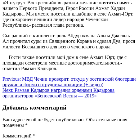
«Эртугрул. Воскресший» выразили желание почтить память
нашего Первого Президента, Героя России Ахмат-Хаджи
Кадырова. Мы вместе посетили кладбище в селе Ахмат-Юрт,
где похоронен великий лидер народов Чеченской
Республики,- рассказал глава региона.
Сыгравший в киноленте роль Абдурахмана Альпа Джеляль
Ал прочитал суры из Священного Корана и сделал Дуа, прося
милости Всевышнего для всего чеченского народа.
— Гости также посетили мой дом в селе Ахмат-Юрт, где с
площадки осмотрели местные достопримечательности,-
отметил Рамзан Кадыров.
Навигация
Previous:
МВД Чечни проверит, откуда у осетинской блогерши
оружие и форма сотрудника полиции (+ видео)
по
Next:
Рамзан Кадыров наградил орденами Кадырова
записям
организаторов «Беноевской Весны — 2019»
Добавить комментарий
Ваш адрес email не будет опубликован.
Обязательные поля
помечены
*
Комментарий
*