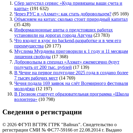
Сбер запустил сервис «Куда привязаны ваши счета и
карты»
(191 632)
Через РУС в «Ахмат»: как стать добровольцем?
(95 169)
Объясняем на китах: сколько стоит природный капитал
(35 428)
Информационные щиты о предстоящих работах
установили на дорогах города Аргуна
(23 783)
Что входит в курс по backend-разработке и в чем его
преимущества
(20 177)
Муслима Мурдиева приговорили к 1 году и 11 месяцам
лишения свободы
(17 368)
Добровольцы в спецназ «Ахмат» ежемесячно будут
получать от 200 тыс. рублей
(17 139)
В Чечне на первое полугодие 2025 года в создано более
7 тысяч рабочих мест
(14 769)
Чечня подала 169 заявок на слёт Всемирного фестиваля
молодёжи
(12 197)
В Грозном стартует образовательная программа «Школа
волонтера»
(10 798)
Сведения о регистрации
© 2026 ФГУП ВГТРК ГТРК "Вайнах". Свидетельство о
регистрации СМИ № ФС77-59166 от 22.08.2014 г. Выдано