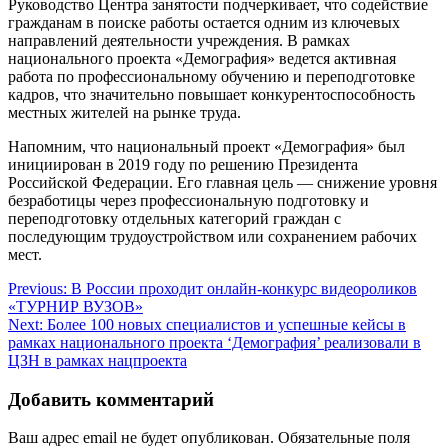
Руководство Центра занятости подчеркивает, что содействие
гражданам в поиске работы остается одним из ключевых
направлений деятельности учреждения. В рамках
национального проекта «Демография» ведется активная
работа по профессиональному обучению и переподготовке
кадров, что значительно повышает конкурентоспособность
местных жителей на рынке труда.
Напомним, что национальный проект «Демография» был
инициирован в 2019 году по решению Президента
Российской Федерации. Его главная цель — снижение уровня
безработицы через профессиональную подготовку и
переподготовку отдельных категорий граждан с
последующим трудоустройством или сохранением рабочих
мест.
Навигация
Previous:
В России проходит онлайн-конкурс видеороликов
«ТУРНИР ВУЗОВ»
по
Next:
Более 100 новых специалистов и успешные кейсы в
записям
рамках национального проекта ‘Демография’ реализовали в
ЦЗН в рамках нацпроекта
Добавить комментарий
Ваш адрес email не будет опубликован.
Обязательные поля