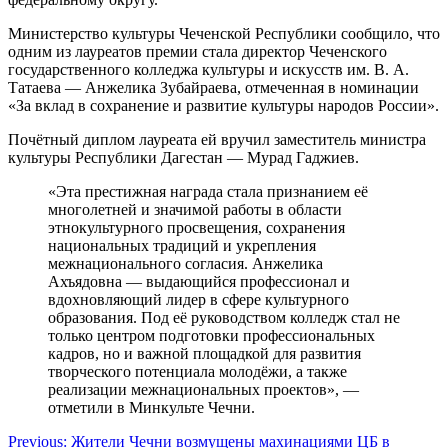
Министерство культуры Чеченской Республики сообщило, что
одним из лауреатов премии стала директор Чеченского
государственного колледжа культуры и искусств им. В. А.
Татаева — Анжелика Зубайраева, отмеченная в номинации
«За вклад в сохранение и развитие культуры народов России».
Почётный диплом лауреата ей вручил заместитель министра
культуры Республики Дагестан — Мурад Гаджиев.
«Эта престижная награда стала признанием её
многолетней и значимой работы в области
этнокультурного просвещения, сохранения
национальных традиций и укрепления
межнационального согласия. Анжелика
Ахъядовна — выдающийся профессионал и
вдохновляющий лидер в сфере культурного
образования. Под её руководством колледж стал не
только центром подготовки профессиональных
кадров, но и важной площадкой для развития
творческого потенциала молодёжи, а также
реализации межнациональных проектов», —
отметили в Минкульте Чечни.
Навигация
Previous:
Жители Чечни возмущены махинациями ЦБ в