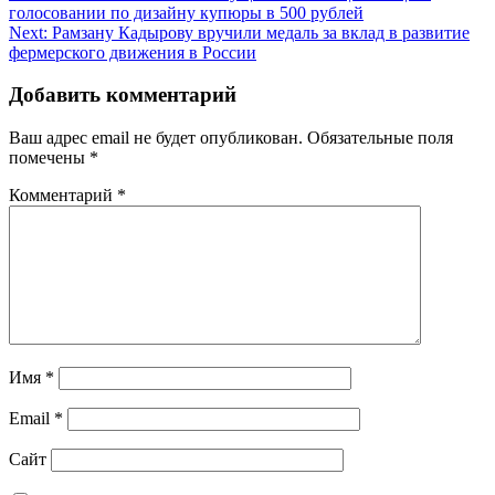
голосовании по дизайну купюры в 500 рублей
по
Next:
Рамзану Кадырову вручили медаль за вклад в развитие
записям
фермерского движения в России
Добавить комментарий
Ваш адрес email не будет опубликован.
Обязательные поля
помечены
*
Комментарий
*
Имя
*
Email
*
Сайт