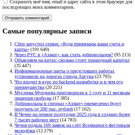
Сохранить моё имя, email и адрес сайта в этом браузере для
последующих моих комментариев.
Самые популярные записи
Сбер запустил сервис «Куда привязаны ваши счета и
карты»
(191 640)
Через РУС в «Ахмат»: как стать добровольцем?
(95 213)
Объясняем на китах: сколько стоит природный капитал
(35 447)
Информационные щиты о предстоящих работах
установили на дорогах города Аргуна
(23 795)
Что входит в курс по backend-разработке и в чем его
преимущества
(20 221)
Муслима Мурдиева приговорили к 1 году и 11 месяцам
лишения свободы
(17 385)
Добровольцы в спецназ «Ахмат» ежемесячно будут
получать от 200 тыс. рублей
(17 162)
В Чечне на первое полугодие 2025 года в создано более
7 тысяч рабочих мест
(14 783)
Чечня подала 169 заявок на слёт Всемирного фестиваля
молодёжи
(12 279)