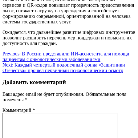
сервисов и QR-кодов повышает прозрачность предоставления
льгот, снижает нагрузку на учреждения и способствует
формированию современной, ориентированной на человека
системы государственных услуг.
Ожидается, что дальнейшее развитие цифровых инструментов
позволит расширить перечень мер поддержки и повысить их
доступность для граждан.
Навигация
Previous:
В России представили ИИ-ассистента для помощи
пациентам с онкологическими заболеваниями
по
Next:
Каждый четвертый подопечный фонда «Защитники
записям
Отечества» прошел первичный психологический осмотр
Добавить комментарий
Ваш адрес email не будет опубликован.
Обязательные поля
помечены
*
Комментарий
*