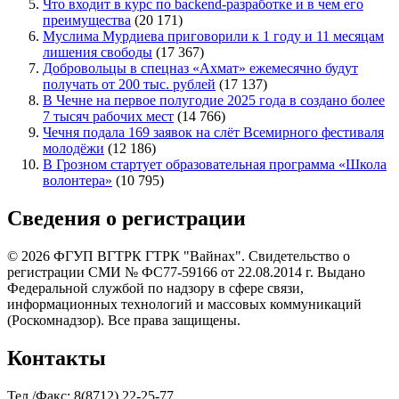
Что входит в курс по backend-разработке и в чем его
преимущества
(20 171)
Муслима Мурдиева приговорили к 1 году и 11 месяцам
лишения свободы
(17 367)
Добровольцы в спецназ «Ахмат» ежемесячно будут
получать от 200 тыс. рублей
(17 137)
В Чечне на первое полугодие 2025 года в создано более
7 тысяч рабочих мест
(14 766)
Чечня подала 169 заявок на слёт Всемирного фестиваля
молодёжи
(12 186)
В Грозном стартует образовательная программа «Школа
волонтера»
(10 795)
Сведения о регистрации
© 2026 ФГУП ВГТРК ГТРК "Вайнах". Свидетельство о
регистрации СМИ № ФС77-59166 от 22.08.2014 г. Выдано
Федеральной службой по надзору в сфере связи,
информационных технологий и массовых коммуникаций
(Роскомнадзор). Все права защищены.
Контакты
Тел./Факс: 8(8712) 22-25-77