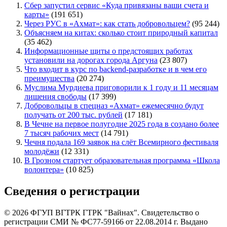
Сбер запустил сервис «Куда привязаны ваши счета и
карты»
(191 651)
Через РУС в «Ахмат»: как стать добровольцем?
(95 244)
Объясняем на китах: сколько стоит природный капитал
(35 462)
Информационные щиты о предстоящих работах
установили на дорогах города Аргуна
(23 807)
Что входит в курс по backend-разработке и в чем его
преимущества
(20 274)
Муслима Мурдиева приговорили к 1 году и 11 месяцам
лишения свободы
(17 399)
Добровольцы в спецназ «Ахмат» ежемесячно будут
получать от 200 тыс. рублей
(17 181)
В Чечне на первое полугодие 2025 года в создано более
7 тысяч рабочих мест
(14 791)
Чечня подала 169 заявок на слёт Всемирного фестиваля
молодёжи
(12 331)
В Грозном стартует образовательная программа «Школа
волонтера»
(10 825)
Сведения о регистрации
© 2026 ФГУП ВГТРК ГТРК "Вайнах". Свидетельство о
регистрации СМИ № ФС77-59166 от 22.08.2014 г. Выдано