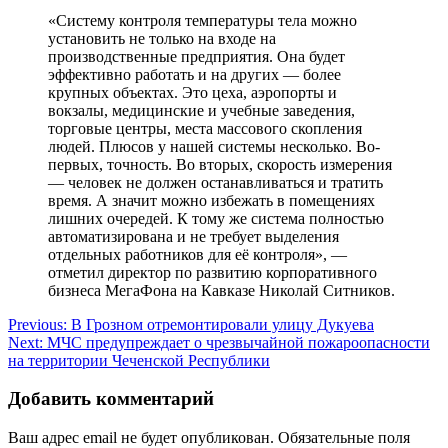
«Систему контроля температуры тела можно
установить не только на входе на
производственные предприятия. Она будет
эффективно работать и на других — более
крупных объектах. Это цеха, аэропорты и
вокзалы, медицинские и учебные заведения,
торговые центры, места массового скопления
людей. Плюсов у нашей системы несколько. Во-
первых, точность. Во вторых, скорость измерения
— человек не должен останавливаться и тратить
время. А значит можно избежать в помещениях
лишних очередей. К тому же система полностью
автоматизирована и не требует выделения
отдельных работников для её контроля», —
отметил директор по развитию корпоративного
бизнеса МегаФона на Кавказе Николай Ситников.
Навигация
Previous:
В Грозном отремонтировали улицу Дукуева
Next:
МЧС предупреждает о чрезвычайной пожароопасности
по
на территории Чеченской Республики
записям
Добавить комментарий
Ваш адрес email не будет опубликован.
Обязательные поля