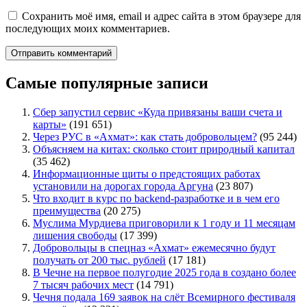
Сохранить моё имя, email и адрес сайта в этом браузере для
последующих моих комментариев.
Самые популярные записи
Сбер запустил сервис «Куда привязаны ваши счета и
карты»
(191 651)
Через РУС в «Ахмат»: как стать добровольцем?
(95 244)
Объясняем на китах: сколько стоит природный капитал
(35 462)
Информационные щиты о предстоящих работах
установили на дорогах города Аргуна
(23 807)
Что входит в курс по backend-разработке и в чем его
преимущества
(20 275)
Муслима Мурдиева приговорили к 1 году и 11 месяцам
лишения свободы
(17 399)
Добровольцы в спецназ «Ахмат» ежемесячно будут
получать от 200 тыс. рублей
(17 181)
В Чечне на первое полугодие 2025 года в создано более
7 тысяч рабочих мест
(14 791)
Чечня подала 169 заявок на слёт Всемирного фестиваля