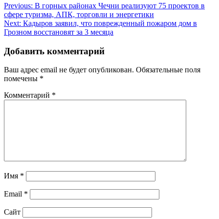
Навигация
Previous:
В горных районах Чечни реализуют 75 проектов в
сфере туризма, АПК, торговли и энергетики
по
Next:
Кадыров заявил, что поврежденный пожаром дом в
записям
Грозном восстановят за 3 месяца
Добавить комментарий
Ваш адрес email не будет опубликован.
Обязательные поля
помечены
*
Комментарий
*
Имя
*
Email
*
Сайт