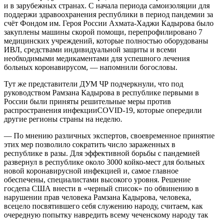
и в зарубежных странах. С начала периода самоизоляции для
поддержи здравоохранения республики в период пандемии за
счёт Фондом им. Героя России Ахмата-Хаджи Кадырова было
закуплены машины скорой помощи, перепрофилировано 7
медицинских учреждений, которые полностью оборудованы
ИВЛ, средствами индивидуальной защиты и всеми
необходимыми медикаментами для успешного лечения
больных коронавирусом, — напомнили богословы.
Тут же представители ДУМ ЧР подчеркнули, что под
руководством Рамзана Кадырова в республике первыми в
России были приняты решительные меры против
распространения инфекцииCOVID-19, которые опередили
другие регионы страны на неделю.
— По мнению различных экспертов, своевременное принятие
этих мер позволило сократить число зараженных в
республике в разы. Для эффективной борьбы с пандемией
развернул в республике около 3000 койко-мест для больных
новой коронавирусной инфекцией и, самое главное
обеспечены, специалистами высокого уровня. Решение
госдепа США внести в «черный список» по обвинению в
нарушении прав человека Рамзана Кадырова, человека,
всецело посвятившего себя служению народу, считаем, как
очередную попытку навредить всему чеченскому народу так