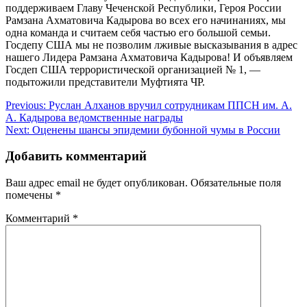
поддерживаем Главу Чеченской Республики, Героя России
Рамзана Ахматовича Кадырова во всех его начинаниях, мы
одна команда и считаем себя частью его большой семьи.
Госдепу США мы не позволим лживые высказывания в адрес
нашего Лидера Рамзана Ахматовича Кадырова! И объявляем
Госдеп США террористической организацией № 1, —
подытожили представители Муфтията ЧР.
Навигация
Previous:
Руслан Алханов вручил сотрудникам ППСН им. А.
А. Кадырова ведомственные награды
по
Next:
Оценены шансы эпидемии бубонной чумы в России
записям
Добавить комментарий
Ваш адрес email не будет опубликован.
Обязательные поля
помечены
*
Комментарий
*