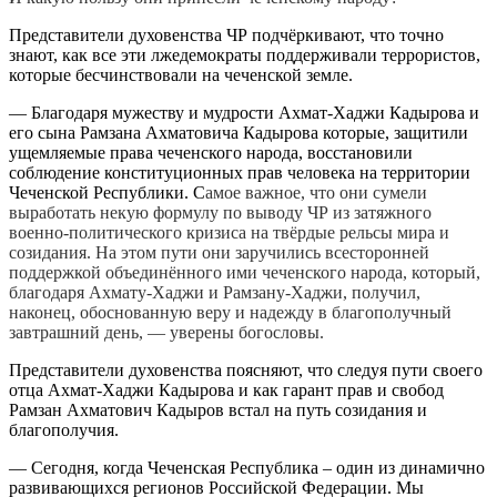
Представители духовенства ЧР подчёркивают, что точно
знают, как все эти лжедемократы поддерживали террористов,
которые бесчинствовали на чеченской земле.
— Благодаря мужеству и мудрости Ахмат-Хаджи Кадырова и
его сына Рамзана Ахматовича Кадырова которые, защитили
ущемляемые права чеченского народа, восстановили
соблюдение конституционных прав человека на территории
Чеченской Республики. С
амое важное, что они сумели
выработать некую формулу по выводу ЧР из затяжного
военно-политического кризиса на твёрдые рельсы мира и
созидания. На этом пути они заручились всесторонней
поддержкой объединённого ими чеченского народа, который,
благодаря Ахмату-Хаджи и Рамзану-Хаджи, получил,
наконец, обоснованную веру и надежду в благополучный
завтрашний день, — уверены богословы.
Представители духовенства поясняют, что следуя пути своего
отца Ахмат-Хаджи Кадырова и как гарант прав и свобод
Рамзан Ахматович Кадыров встал на путь созидания и
благополучия.
— Сегодня, когда Чеченская Республика – один из динамично
развивающихся регионов Российской Федерации. Мы