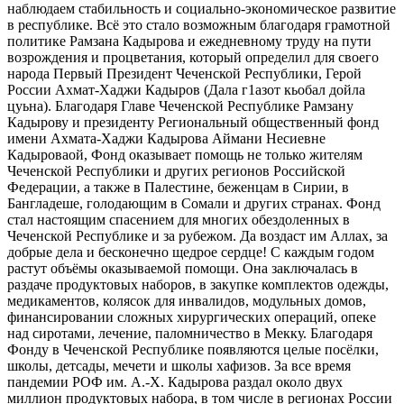
наблюдаем стабильность и социально-экономическое развитие
в республике. Всё это стало возможным благодаря грамотной
политике Рамзана Кадырова и ежедневному труду на пути
возрождения и процветания, который определил для своего
народа Первый Президент Чеченской Республики, Герой
России Ахмат-Хаджи Кадыров (Дала г1азот кьобал дойла
цуьна). Благодаря Главе Чеченской Республике Рамзану
Кадырову и президенту Региональный общественный фонд
имени Ахмата-Хаджи Кадырова Аймани Несиевне
Кадыроваой, Фонд оказывает помощь не только жителям
Чеченской Республики и других регионов Российской
Федерации, а также в Палестине, беженцам в Сирии, в
Бангладеше, голодающим в Сомали и других странах. Фонд
стал настоящим спасением для многих обездоленных в
Чеченской Республике и за рубежом. Да воздаст им Аллах, за
добрые дела и бесконечно щедрое сердце! С каждым годом
растут объёмы оказываемой помощи. Она заключалась в
раздаче продуктовых наборов, в закупке комплектов одежды,
медикаментов, колясок для инвалидов, модульных домов,
финансировании сложных хирургических операций, опеке
над сиротами, лечение, паломничество в Мекку. Благодаря
Фонду в Чеченской Республике появляются целые посёлки,
школы, детсады, мечети и школы хафизов. За все время
пандемии РОФ им. А.-Х. Кадырова раздал около двух
миллион продуктовых набора, в том числе в регионах России