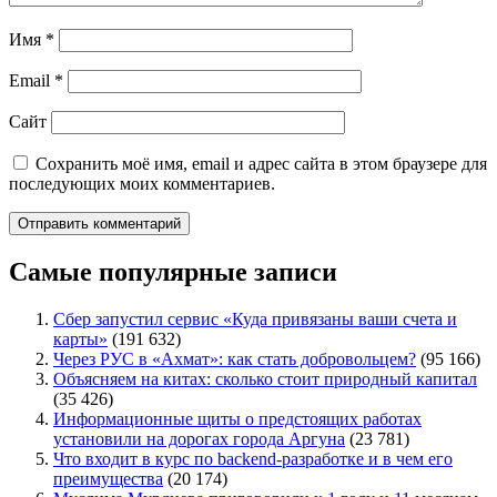
Имя
*
Email
*
Сайт
Сохранить моё имя, email и адрес сайта в этом браузере для
последующих моих комментариев.
Самые популярные записи
Сбер запустил сервис «Куда привязаны ваши счета и
карты»
(191 632)
Через РУС в «Ахмат»: как стать добровольцем?
(95 166)
Объясняем на китах: сколько стоит природный капитал
(35 426)
Информационные щиты о предстоящих работах
установили на дорогах города Аргуна
(23 781)
Что входит в курс по backend-разработке и в чем его
преимущества
(20 174)