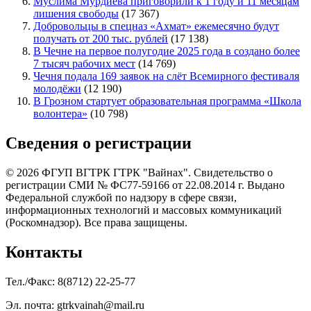
Муслима Мурдиева приговорили к 1 году и 11 месяцам
лишения свободы
(17 367)
Добровольцы в спецназ «Ахмат» ежемесячно будут
получать от 200 тыс. рублей
(17 138)
В Чечне на первое полугодие 2025 года в создано более
7 тысяч рабочих мест
(14 769)
Чечня подала 169 заявок на слёт Всемирного фестиваля
молодёжи
(12 190)
В Грозном стартует образовательная программа «Школа
волонтера»
(10 798)
Сведения о регистрации
© 2026 ФГУП ВГТРК ГТРК "Вайнах". Свидетельство о
регистрации СМИ № ФС77-59166 от 22.08.2014 г. Выдано
Федеральной службой по надзору в сфере связи,
информационных технологий и массовых коммуникаций
(Роскомнадзор). Все права защищены.
Контакты
Тел./Факс: 8(8712) 22-25-77
Эл. почта: gtrkvainah@mail.ru