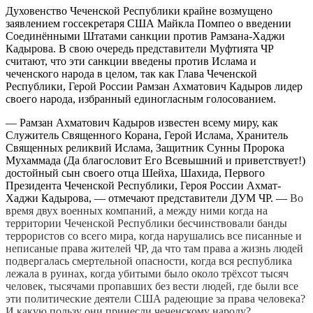
Духовенство Чеченской Республики крайне возмущено
заявлением госсекретаря США Майкла Помпео о введении
Соединёнными Штатами санкции против Рамзана-Хаджи
Кадырова. В свою очередь представители Муфтията ЧР
считают, что эти санкции введены против Ислама и
чеченского народа в целом, так как Глава Чеченской
Республики, Герой России Рамзан Ахматович Кадыров лидер
своего народа, избранный единогласным голосованием.
— Рамзан Ахматович Кадыров известен всему миру, как
Служитель Священного Корана, Герой Ислама, Хранитель
Священных реликвий Ислама, Защитник Сунны Пророка
Мухаммада (Да благословит Его Всевышний и приветствует!)
достойный сын своего отца Шейха, Шахида, Первого
Президента Чеченской Республики, Героя России Ахмат-
Хаджи Кадырова, — отмечают представители ДУМ ЧР. —
Во
время двух военных компаний, а между ними когда на
территории Чеченской Республики бесчинствовали банды
террористов со всего мира, когда нарушались все писанные и
неписаные права жителей ЧР, да что там права а жизнь людей
подвергалась смертельной опасности, когда вся республика
лежала в руинах, когда убитыми было около трёхсот тысяч
человек, тысячами пропавших без вести людей, где были все
эти политические деятели США радеющие за права человека?
И какую пользу они принесли чеченскому народу?