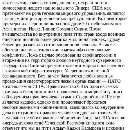
как весь мир знает о справедливости, искренности и
милосердии нашего национального Лидера. США как
претендент на роль гегемона мирового управления, являются
главным инициатором военных преступлений. Вот некоторые
примеры их зверств лишь за последние 20 с небольшим лет:
Афганистан; Ирак; Ливия; Сомали; Сирия. После
вмешательства во внутренние дела этих стран входе военных
операций погибло более десятка миллиона человек, судьбу
беженцев разделили сотни миллионов человек. А также
обострились межэтнические и межконфессиональные
конфликты. Ложь с целью обоснования своей агрессии и
вторжения на территорию любого неугодного суверенного
государства. Цинизм при уничтожении мирного населения и
гражданской инфраструктуры. Уверенность в полной
безнаказанности. Вот на чём базируется любая военная
провокация сверхтеррористической организации — НАТО
возглавляемой США. Правительство США одна из самых
лживых и беспринципных правительств в мире. Ситуация с
соблюдением прав человека в самих Соединённых Штатах
является худшей, однако они продолжают бросаться
необоснованными обвинениями, вмешиваясь во внутренние
дела и ситуацию с правами человека в других странах. На
гнусные и не обоснованные обвинения Госдепа США в свою
очередь духовенство Чеченской Республики однозначно
отвечает что мы на пути Ахмат-Хаджи Кадырова и искренне