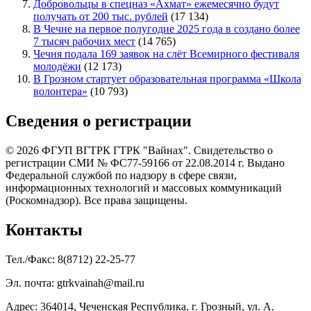
Добровольцы в спецназ «Ахмат» ежемесячно будут
получать от 200 тыс. рублей
(17 134)
В Чечне на первое полугодие 2025 года в создано более
7 тысяч рабочих мест
(14 765)
Чечня подала 169 заявок на слёт Всемирного фестиваля
молодёжи
(12 173)
В Грозном стартует образовательная программа «Школа
волонтера»
(10 793)
Сведения о регистрации
© 2026 ФГУП ВГТРК ГТРК "Вайнах". Свидетельство о
регистрации СМИ № ФС77-59166 от 22.08.2014 г. Выдано
Федеральной службой по надзору в сфере связи,
информационных технологий и массовых коммуникаций
(Роскомнадзор). Все права защищены.
Контакты
Тел./Факс: 8(8712) 22-25-77
Эл. почта: gtrkvainah@mail.ru
Адрес: 364014, Чеченская Республика, г. Грозный, ул. А.