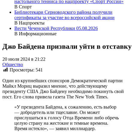
настольного тенниса по нацпроекту «Спорт России»
В Спорт
Библиотекари Серноводского района получили
сертификаты за участие во всероссийской акции
В Нацпроекты
Вести Чеченской Республики 05.08.2026
В Информационные
Джо Байдена призвали уйти в отставку
20 июля 2024 в 21:22
Общество
Просмотры:
541
Один из крупнейших спонсоров Демократической партии
Майкл Мориц выразил мнение, что действующему
президенту США Джо Байдену необходимо покинуть свой
пост. Его слова привела газета The New York Times.
«У президента Байдена, к сожалению, есть выбор
— добродетель или тщеславие. Он может
прислушаться к голосу Отца Времени либо обречь
целую страну на жестокие и темные времена.
Время истекло», — заявил миллиардер.