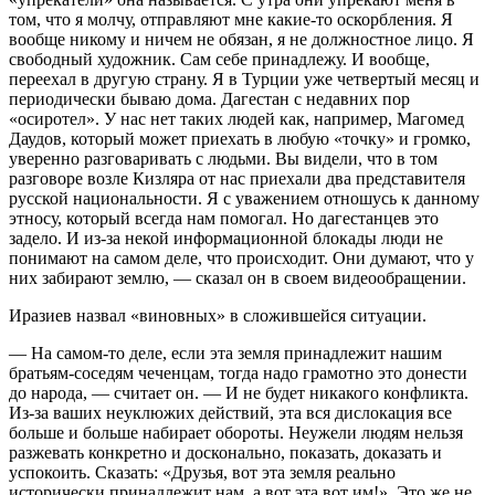
том, что я молчу, отправляют мне какие-то оскорбления. Я
вообще никому и ничем не обязан, я не должностное лицо. Я
свободный художник. Сам себе принадлежу. И вообще,
переехал в другую страну. Я в Турции уже четвертый месяц и
периодически бываю дома. Дагестан с недавних пор
«осиротел». У нас нет таких людей как, например, Магомед
Даудов, который может приехать в любую «точку» и громко,
уверенно разговаривать с людьми. Вы видели, что в том
разговоре возле Кизляра от нас приехали два представителя
русской национальности. Я с уважением отношусь к данному
этносу, который всегда нам помогал. Но дагестанцев это
задело. И из-за некой информационной блокады люди не
понимают на самом деле, что происходит. Они думают, что у
них забирают землю, — сказал он в своем видеообращении.
Иразиев назвал «виновных» в сложившейся ситуации.
— На самом-то деле, если эта земля принадлежит нашим
братьям-соседям чеченцам, тогда надо грамотно это донести
до народа, — считает он. — И не будет никакого конфликта.
Из-за ваших неуклюжих действий, эта вся дислокация все
больше и больше набирает обороты. Неужели людям нельзя
разжевать конкретно и досконально, показать, доказать и
успокоить. Сказать: «Друзья, вот эта земля реально
исторически принадлежит нам, а вот эта вот им!». Это же не