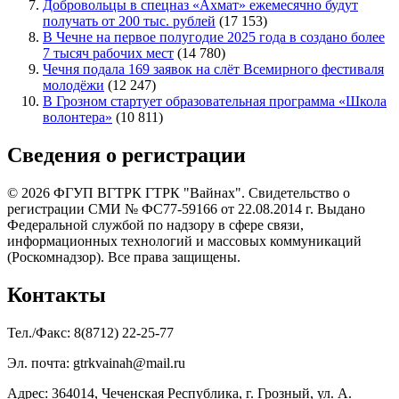
Добровольцы в спецназ «Ахмат» ежемесячно будут
получать от 200 тыс. рублей
(17 153)
В Чечне на первое полугодие 2025 года в создано более
7 тысяч рабочих мест
(14 780)
Чечня подала 169 заявок на слёт Всемирного фестиваля
молодёжи
(12 247)
В Грозном стартует образовательная программа «Школа
волонтера»
(10 811)
Сведения о регистрации
© 2026 ФГУП ВГТРК ГТРК "Вайнах". Свидетельство о
регистрации СМИ № ФС77-59166 от 22.08.2014 г. Выдано
Федеральной службой по надзору в сфере связи,
информационных технологий и массовых коммуникаций
(Роскомнадзор). Все права защищены.
Контакты
Тел./Факс: 8(8712) 22-25-77
Эл. почта: gtrkvainah@mail.ru
Адрес: 364014, Чеченская Республика, г. Грозный, ул. А.