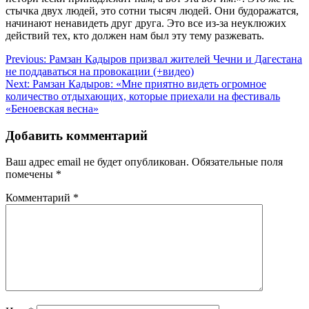
стычка двух людей, это сотни тысяч людей. Они будоражатся,
начинают ненавидеть друг друга. Это все из-за неуклюжих
действий тех, кто должен нам был эту тему разжевать.
Навигация
Previous:
Рамзан Кадыров призвал жителей Чечни и Дагестана
не поддаваться на провокации (+видео)
по
Next:
Рамзан Кадыров: «Мне приятно видеть огромное
записям
количество отдыхающих, которые приехали на фестиваль
«Беноевская весна»
Добавить комментарий
Ваш адрес email не будет опубликован.
Обязательные поля
помечены
*
Комментарий
*