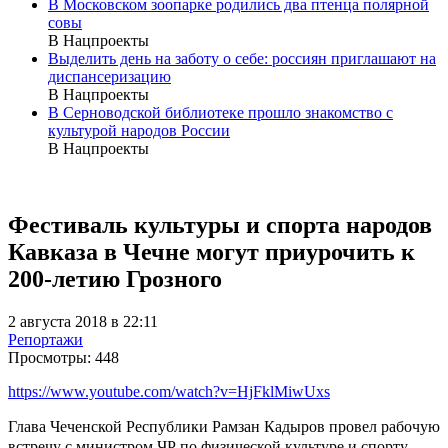
В Московском зоопарке родились два птенца полярной
совы
В Нацпроекты
Выделить день на заботу о себе: россиян приглашают на
диспансеризацию
В Нацпроекты
В Серноводской библиотеке прошло знакомство с
культурой народов России
В Нацпроекты
Фестиваль культуры и спорта народов
Кавказа в Чечне могут приурочить к
200-летию Грозного
2 августа 2018 в 22:11
Репортажи
Просмотры:
448
https://www.youtube.com/watch?v=HjFklMiwUxs
Глава Чеченской Республики Рамзан Кадыров провел рабочую
встречу с министром ЧР по физической культуре и спорту