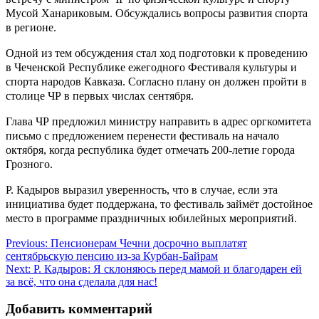
Мусой Ханариковым. Обсуждались вопросы развития спорта
в регионе.
Одной из тем обсуждения стал ход подготовки к проведению
в Чеченской Республике ежегодного Фестиваля культуры и
спорта народов Кавказа. Согласно плану он должен пройти в
столице ЧР в первых числах сентября.
Глава ЧР предложил министру направить в адрес оргкомитета
письмо с предложением перенести фестиваль на начало
октября, когда республика будет отмечать 200-летие города
Грозного.
Р. Кадыров выразил уверенность, что в случае, если эта
инициатива будет поддержана, то фестиваль займёт достойное
место в программе праздничных юбилейных мероприятий.
Навигация
Previous:
Пенсионерам Чечни досрочно выплатят
сентябрьскую пенсию из-за Курбан-Байрам
по
Next:
Р. Кадыров: Я склоняюсь перед мамой и благодарен ей
записям
за всё, что она сделала для нас!
Добавить комментарий