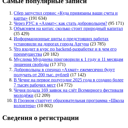
Самые популярные записи
Сбер запустил сервис «Куда привязаны ваши счета и
карты»
(191 634)
Через РУС в «Ахмат»: как стать добровольцем?
(95 171)
Объясняем на китах: сколько стоит природный капитал
(35 429)
Информационные щиты о предстоящих работах
установили на дорогах города Аргуна
(23 785)
Что входит в курс по backend-разработке и в чем его
преимущества
(20 182)
Муслима Мурдиева приговорили к 1 году и 11 месяцам
лишения свободы
(17 371)
Добровольцы в спецназ «Ахмат» ежемесячно будут
получать от 200 тыс. рублей
(17 142)
В Чечне на первое полугодие 2025 года в создано более
7 тысяч рабочих мест
(14 772)
Чечня подала 169 заявок на слёт Всемирного фестиваля
молодёжи
(12 209)
В Грозном стартует образовательная программа «Школа
волонтера»
(10 802)
Сведения о регистрации