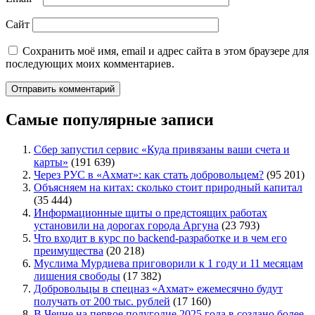
Сайт
Сохранить моё имя, email и адрес сайта в этом браузере для
последующих моих комментариев.
Самые популярные записи
Сбер запустил сервис «Куда привязаны ваши счета и
карты»
(191 639)
Через РУС в «Ахмат»: как стать добровольцем?
(95 201)
Объясняем на китах: сколько стоит природный капитал
(35 444)
Информационные щиты о предстоящих работах
установили на дорогах города Аргуна
(23 793)
Что входит в курс по backend-разработке и в чем его
преимущества
(20 218)
Муслима Мурдиева приговорили к 1 году и 11 месяцам
лишения свободы
(17 382)
Добровольцы в спецназ «Ахмат» ежемесячно будут
получать от 200 тыс. рублей
(17 160)
В Чечне на первое полугодие 2025 года в создано более