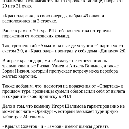
Шалимова располагаются на 13 строчке в таблице, набрав за
29 игр 31 очко.
«Краснодар» же, в свою очередь, набрал 49 очков и
расположился на 3 строчке.
Ранее в рамках 29 тура РПЛ оба коллектива потерпели
поражения от московских команд.
Так, грозненский «Ахмат» на выезде уступил «Спартаку» со
счетом 3:0, а «Краснодар» проиграл у себя дома «Динамо» 2:0.
В игре с краснодарцами «Ахмату» не смогут помочь
травмированные Ризван Уциев и Анхель Вилькер, а также
Зоран Нижич, который пропускает встречу из-за перебора
желтых карточек.
Также добавим, что, несмотря на поражения от «Спартака» в
прошлом туре, грозненцы сумели обезопасили себя от вылета
и сохранить свою прописку в РПЛ.
Дело в том, что команду Игоря Шалимова гарантированно не
может догнать «Оренбург», который замыкает турнирную
таблицу с 24 очками.
«Крылья Советов» и «Тамбов» имеют шансы догнать