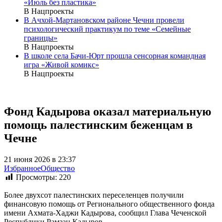
«Июль без пластика»
В Нацпроекты
В Ачхой-Мартановском районе Чечни провели
психологический практикум по теме «Семейные
границы»
В Нацпроекты
В школе села Бачи-Юрт прошла сенсорная командная
игра «Живой комикс»
В Нацпроекты
Фонд Кадырова оказал материальную
помощь палестинским беженцам в
Чечне
21 июня 2026 в 23:37
Избранное
Общество
Просмотры:
220
Более двухсот палестинских переселенцев получили
финансовую помощь от Регионального общественного фонда
имени Ахмата-Хаджи Кадырова, сообщил Глава Чеченской
Республики Рамзан Кадыров.