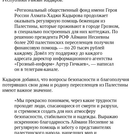
«Региональный общественный фонд имени Героя
России Ахмата-Хаджи Кадырова продолжает
оказывать регулярную помощь беженцам из
Палестины, которые проживают в городе Грозном,
в специально построенных для них коттеджах. По
решению президента РОФ Аймани Несиевны
более 200 палестинских переселенцев получили
финансовую помощь — по 20 тысяч рублей
каждому. Довёл эту поддержку до каждого
адресата директор информационного агентства
«Грозный-информ» Артур Гичкаев», — написал
он в телеграм-канале.
Кадыров добавил, что вопросы безопасности и благополучия
потерявших свои дома и родину переселенцев из Палестины
имеют важное значение.
«Мы прекрасно понимаем, через какие трудности
проходят люди, спасающиеся от смерти и разрухи,
и стремимся создать для них атмосферу
безопасности, стабильности и надежды. Выражаю
искреннюю благодарность Аймани Несиевне за
регулярную помощь и заботу о представителях
палестинского народа, нашедших мир и