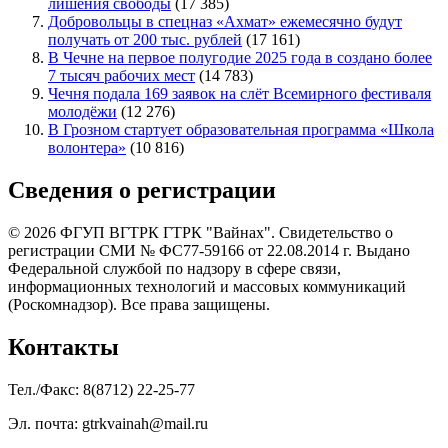
лишения свободы
(17 385)
Добровольцы в спецназ «Ахмат» ежемесячно будут
получать от 200 тыс. рублей
(17 161)
В Чечне на первое полугодие 2025 года в создано более
7 тысяч рабочих мест
(14 783)
Чечня подала 169 заявок на слёт Всемирного фестиваля
молодёжи
(12 276)
В Грозном стартует образовательная программа «Школа
волонтера»
(10 816)
Сведения о регистрации
© 2026 ФГУП ВГТРК ГТРК "Вайнах". Свидетельство о
регистрации СМИ № ФС77-59166 от 22.08.2014 г. Выдано
Федеральной службой по надзору в сфере связи,
информационных технологий и массовых коммуникаций
(Роскомнадзор). Все права защищены.
Контакты
Тел./Факс: 8(8712) 22-25-77
Эл. почта: gtrkvainah@mail.ru