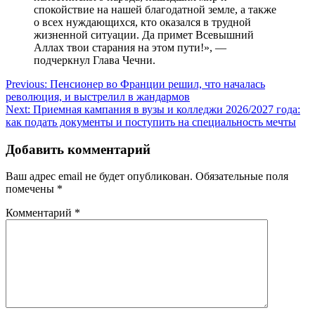
спокойствие на нашей благодатной земле, а также
о всех нуждающихся, кто оказался в трудной
жизненной ситуации. Да примет Всевышний
Аллах твои старания на этом пути!», —
подчеркнул Глава Чечни.
Навигация
Previous:
Пенсионер во Франции решил, что началась
революция, и выстрелил в жандармов
по
Next:
Приемная кампания в вузы и колледжи 2026/2027 года:
записям
как подать документы и поступить на специальность мечты
Добавить комментарий
Ваш адрес email не будет опубликован.
Обязательные поля
помечены
*
Комментарий
*