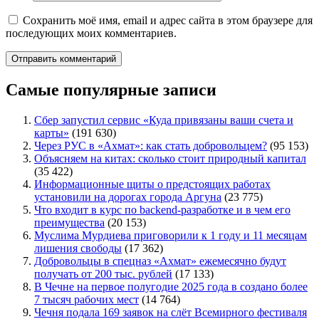
Сохранить моё имя, email и адрес сайта в этом браузере для
последующих моих комментариев.
Самые популярные записи
Сбер запустил сервис «Куда привязаны ваши счета и
карты»
(191 630)
Через РУС в «Ахмат»: как стать добровольцем?
(95 153)
Объясняем на китах: сколько стоит природный капитал
(35 422)
Информационные щиты о предстоящих работах
установили на дорогах города Аргуна
(23 775)
Что входит в курс по backend-разработке и в чем его
преимущества
(20 153)
Муслима Мурдиева приговорили к 1 году и 11 месяцам
лишения свободы
(17 362)
Добровольцы в спецназ «Ахмат» ежемесячно будут
получать от 200 тыс. рублей
(17 133)
В Чечне на первое полугодие 2025 года в создано более
7 тысяч рабочих мест
(14 764)
Чечня подала 169 заявок на слёт Всемирного фестиваля