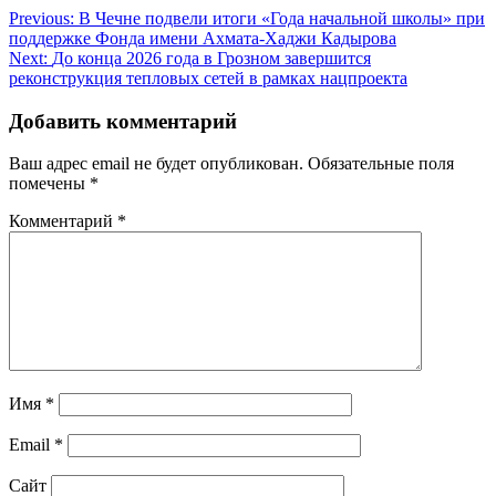
Навигация
Previous:
В Чечне подвели итоги «Года начальной школы» при
поддержке Фонда имени Ахмата-Хаджи Кадырова
по
Next:
До конца 2026 года в Грозном завершится
записям
реконструкция тепловых сетей в рамках нацпроекта
Добавить комментарий
Ваш адрес email не будет опубликован.
Обязательные поля
помечены
*
Комментарий
*
Имя
*
Email
*
Сайт