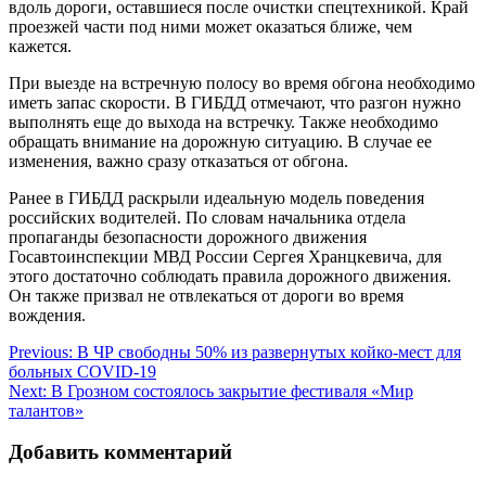
вдоль дороги, оставшиеся после очистки спецтехникой. Край
проезжей части под ними может оказаться ближе, чем
кажется.
При выезде на встречную полосу во время обгона необходимо
иметь запас скорости. В ГИБДД отмечают, что разгон нужно
выполнять еще до выхода на встречку. Также необходимо
обращать внимание на дорожную ситуацию. В случае ее
изменения, важно сразу отказаться от обгона.
Ранее в ГИБДД раскрыли идеальную модель поведения
российских водителей. По словам начальника отдела
пропаганды безопасности дорожного движения
Госавтоинспекции МВД России Сергея Хранцкевича, для
этого достаточно соблюдать правила дорожного движения.
Он также призвал не отвлекаться от дороги во время
вождения.
Навигация
Previous:
В ЧР свободны 50% из развернутых койко-мест для
больных COVID-19
по
Next:
В Грозном состоялось закрытие фестиваля «Мир
записям
талантов»
Добавить комментарий