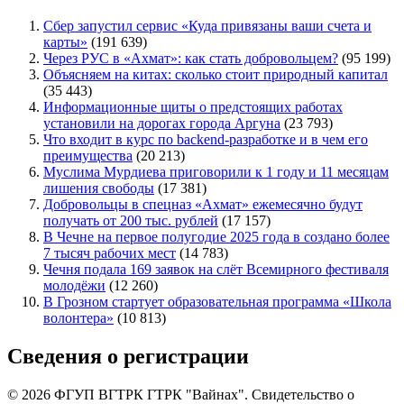
Сбер запустил сервис «Куда привязаны ваши счета и
карты»
(191 639)
Через РУС в «Ахмат»: как стать добровольцем?
(95 199)
Объясняем на китах: сколько стоит природный капитал
(35 443)
Информационные щиты о предстоящих работах
установили на дорогах города Аргуна
(23 793)
Что входит в курс по backend-разработке и в чем его
преимущества
(20 213)
Муслима Мурдиева приговорили к 1 году и 11 месяцам
лишения свободы
(17 381)
Добровольцы в спецназ «Ахмат» ежемесячно будут
получать от 200 тыс. рублей
(17 157)
В Чечне на первое полугодие 2025 года в создано более
7 тысяч рабочих мест
(14 783)
Чечня подала 169 заявок на слёт Всемирного фестиваля
молодёжи
(12 260)
В Грозном стартует образовательная программа «Школа
волонтера»
(10 813)
Сведения о регистрации
© 2026 ФГУП ВГТРК ГТРК "Вайнах". Свидетельство о