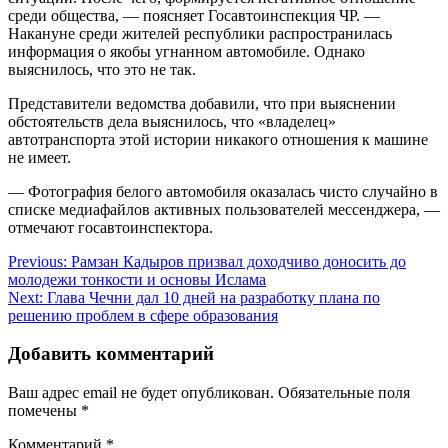
среди общества, — поясняет Госавтоинспекция ЧР. —
Накануне среди жителей республики распространилась
информация о якобы угнанном автомобиле. Однако
выяснилось, что это не так.
Представители ведомства добавили, что при выяснении
обстоятельств дела выяснилось, что «владелец»
автотранспорта этой истории никакого отношения к машине
не имеет.
— Фотография белого автомобиля оказалась чисто случайно в
списке медиафайлов активных пользователей мессенджера, —
отмечают госавтоинспектора.
Навигация
Previous:
Рамзан Кадыров призвал доходчиво доносить до
молодежи тонкости и основы Ислама
по
Next:
Глава Чечни дал 10 дней на разработку плана по
записям
решению проблем в сфере образования
Добавить комментарий
Ваш адрес email не будет опубликован.
Обязательные поля
помечены
*
Комментарий
*