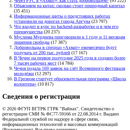
Через РУС в «Ахмат»: как стать добровольцем?
(95 222)
Объясняем на китах: сколько стоит природный капитал
(35 451)
Информационные щиты о предстоящих работах
установили на дорогах города Аргуна
(23 797)
Что входит в курс по backend-разработке и в чем его
преимущества
(20 237)
Муслима Мурдиева приговорили к 1 году и 11 месяцам
лишения свободы
(17 387)
Добровольцы в спецназ «Ахмат» ежемесячно будут
получать от 200 тыс. рублей
(17 167)
В Чечне на первое полугодие 2025 года в создано более
7 тысяч рабочих мест
(14 784)
Чечня подала 169 заявок на слёт Всемирного фестиваля
молодёжи
(12 297)
В Грозном стартует образовательная программа «Школа
волонтера»
(10 817)
Сведения о регистрации
© 2026 ФГУП ВГТРК ГТРК "Вайнах". Свидетельство о
регистрации СМИ № ФС77-59166 от 22.08.2014 г. Выдано
Федеральной службой по надзору в сфере связи,
информационных технологий и массовых коммуникаций
(Роскомнадзор). Все права защищены.