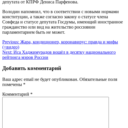
депутата от КПРФ Дениса Парфенова.
Володин напомнил, что в соответствии с новыми нормами
конституции, а также согласно закону о статусе члена
Совфеда и статусе депутата Госдумы, имеющий иностранное
гражданство или вид на жительство россиянин
парламентарием быть не может.
Навигация
Previous:
Жара, кондиционер, коронавирус: правда и мифы
(+видео)
по
Next:
Иса Хаджимурадов вошёл в десятку национального
записям
рейтинга мэров России
Добавить комментарий
Ваш адрес email не будет опубликован.
Обязательные поля
помечены
*
Комментарий
*