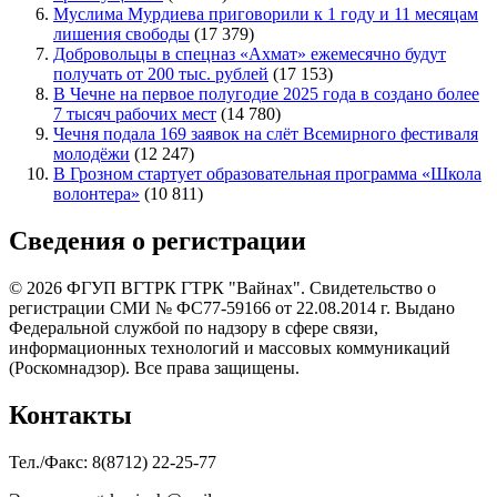
Муслима Мурдиева приговорили к 1 году и 11 месяцам
лишения свободы
(17 379)
Добровольцы в спецназ «Ахмат» ежемесячно будут
получать от 200 тыс. рублей
(17 153)
В Чечне на первое полугодие 2025 года в создано более
7 тысяч рабочих мест
(14 780)
Чечня подала 169 заявок на слёт Всемирного фестиваля
молодёжи
(12 247)
В Грозном стартует образовательная программа «Школа
волонтера»
(10 811)
Сведения о регистрации
© 2026 ФГУП ВГТРК ГТРК "Вайнах". Свидетельство о
регистрации СМИ № ФС77-59166 от 22.08.2014 г. Выдано
Федеральной службой по надзору в сфере связи,
информационных технологий и массовых коммуникаций
(Роскомнадзор). Все права защищены.
Контакты
Тел./Факс: 8(8712) 22-25-77