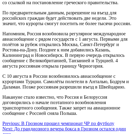
со ссылкой на постановление греческого правительства.
По предварительным данным, разрешение на въезд для
российских граждан будет действовать две недели. Это
значит, что курорты смогут посетить не более тысячи россиян.
Напомним, Россия возобновила регулярное международное
авиасообщение с рядом государств с 1 августа. Первыми для
полётов за рубеж открылись Москва, Санкт-Петербург и
Ростова-на-Дону. Позднее к ним добавились Казань,
Калининград и Новосибирск. В первую очередь открылось
сообщение с Великобританией, Танзанией и Турцией. 4
августа россиянам открыла границу Черногория.
С 10 августа в России возобновилось авиасообщение с
курортами Турции. Самолёты полетели в Анталью, Бодрум и
Даламан. Позже россиянам разрешили въезд в Швейцарию.
Накануне стало известно, что Россия и Белоруссия
договорились о начале поэтапного возобновления
транспортного сообщения. Также запрет на авиационное
сообщение с Россией сняла Польша.
Навигация
Previous:
В Грозном прошел чемпионат ЧР по футболу
Next:
До грандиозного вечера бокса в Грозном остался один
по