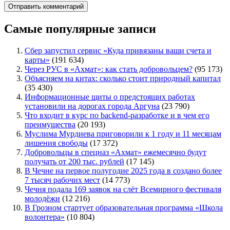
Самые популярные записи
Сбер запустил сервис «Куда привязаны ваши счета и
карты»
(191 634)
Через РУС в «Ахмат»: как стать добровольцем?
(95 173)
Объясняем на китах: сколько стоит природный капитал
(35 430)
Информационные щиты о предстоящих работах
установили на дорогах города Аргуна
(23 790)
Что входит в курс по backend-разработке и в чем его
преимущества
(20 193)
Муслима Мурдиева приговорили к 1 году и 11 месяцам
лишения свободы
(17 372)
Добровольцы в спецназ «Ахмат» ежемесячно будут
получать от 200 тыс. рублей
(17 145)
В Чечне на первое полугодие 2025 года в создано более
7 тысяч рабочих мест
(14 773)
Чечня подала 169 заявок на слёт Всемирного фестиваля
молодёжи
(12 216)
В Грозном стартует образовательная программа «Школа
волонтера»
(10 804)