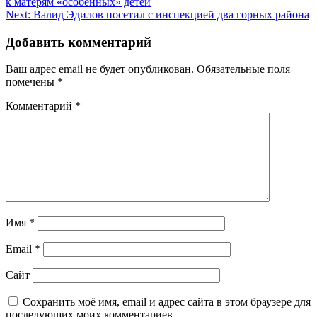
к матерям «особенных» детей
по
Next:
Валид Эдилов посетил с инспекцией два горных района
записям
Добавить комментарий
Ваш адрес email не будет опубликован.
Обязательные поля
помечены
*
Комментарий
*
Имя
*
Email
*
Сайт
Сохранить моё имя, email и адрес сайта в этом браузере для
последующих моих комментариев.