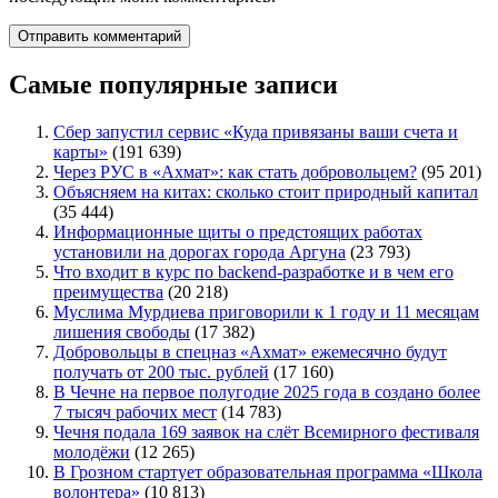
Самые популярные записи
Сбер запустил сервис «Куда привязаны ваши счета и
карты»
(191 639)
Через РУС в «Ахмат»: как стать добровольцем?
(95 201)
Объясняем на китах: сколько стоит природный капитал
(35 444)
Информационные щиты о предстоящих работах
установили на дорогах города Аргуна
(23 793)
Что входит в курс по backend-разработке и в чем его
преимущества
(20 218)
Муслима Мурдиева приговорили к 1 году и 11 месяцам
лишения свободы
(17 382)
Добровольцы в спецназ «Ахмат» ежемесячно будут
получать от 200 тыс. рублей
(17 160)
В Чечне на первое полугодие 2025 года в создано более
7 тысяч рабочих мест
(14 783)
Чечня подала 169 заявок на слёт Всемирного фестиваля
молодёжи
(12 265)
В Грозном стартует образовательная программа «Школа
волонтера»
(10 813)