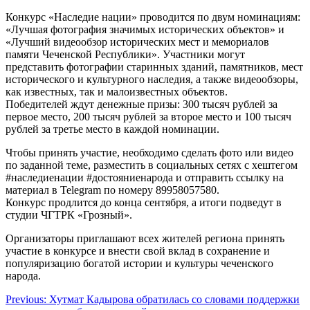
Конкурс «Наследие нации» проводится по двум номинациям:
«Лучшая фотография значимых исторических объектов» и
«Лучший видеообзор исторических мест и мемориалов
памяти Чеченской Республики». Участники могут
представить фотографии старинных зданий, памятников, мест
исторического и культурного наследия, а также видеообзоры,
как известных, так и малоизвестных объектов.
Победителей ждут денежные призы: 300 тысяч рублей за
первое место, 200 тысяч рублей за второе место и 100 тысяч
рублей за третье место в каждой номинации.
Чтобы принять участие, необходимо сделать фото или видео
по заданной теме, разместить в социальных сетях с хештегом
#наследиенации #достояниенарода и отправить ссылку на
материал в Telegram по номеру 89958057580.
Конкурс продлится до конца сентября, а итоги подведут в
студии ЧГТРК «Грозный».
Организаторы приглашают всех жителей региона принять
участие в конкурсе и внести свой вклад в сохранение и
популяризацию богатой истории и культуры чеченского
народа.
Навигация
Previous:
Хутмат Кадырова обратилась со словами поддержки