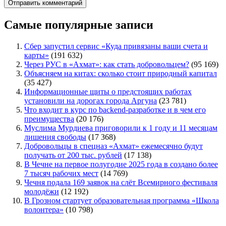
Самые популярные записи
Сбер запустил сервис «Куда привязаны ваши счета и
карты»
(191 632)
Через РУС в «Ахмат»: как стать добровольцем?
(95 169)
Объясняем на китах: сколько стоит природный капитал
(35 427)
Информационные щиты о предстоящих работах
установили на дорогах города Аргуна
(23 781)
Что входит в курс по backend-разработке и в чем его
преимущества
(20 176)
Муслима Мурдиева приговорили к 1 году и 11 месяцам
лишения свободы
(17 368)
Добровольцы в спецназ «Ахмат» ежемесячно будут
получать от 200 тыс. рублей
(17 138)
В Чечне на первое полугодие 2025 года в создано более
7 тысяч рабочих мест
(14 769)
Чечня подала 169 заявок на слёт Всемирного фестиваля
молодёжи
(12 192)
В Грозном стартует образовательная программа «Школа
волонтера»
(10 798)