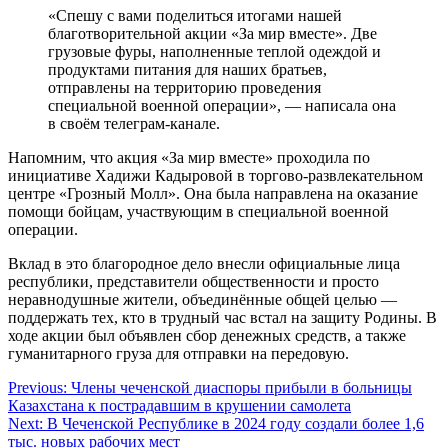
«Спешу с вами поделиться итогами нашей
благотворительной акции «За мир вместе». Две
грузовые фуры, наполненные теплой одеждой и
продуктами питания для наших братьев,
отправлены на территорию проведения
специальной военной операции», — написала она
в своём телеграм-канале.
Напомним, что акция «За мир вместе» проходила по
инициативе Хадижи Кадыровой в торгово-развлекательном
центре «Грозный Молл». Она была направлена на оказание
помощи бойцам, участвующим в специальной военной
операции.
Вклад в это благородное дело внесли официальные лица
республики, представители общественности и просто
неравнодушные жители, объединённые общей целью —
поддержать тех, кто в трудный час встал на защиту Родины. В
ходе акции был объявлен сбор денежных средств, а также
гуманитарного груза для отправки на передовую.
Навигация
Previous:
Члены чеченской диаспоры прибыли в больницы
Казахстана к пострадавшим в крушении самолета
по
Next:
В Чеченской Республике в 2024 году создали более 1,6
записям
тыс. новых рабочих мест