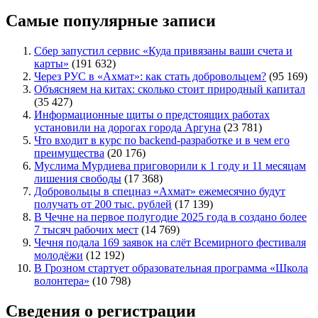
Самые популярные записи
Сбер запустил сервис «Куда привязаны ваши счета и
карты»
(191 632)
Через РУС в «Ахмат»: как стать добровольцем?
(95 169)
Объясняем на китах: сколько стоит природный капитал
(35 427)
Информационные щиты о предстоящих работах
установили на дорогах города Аргуна
(23 781)
Что входит в курс по backend-разработке и в чем его
преимущества
(20 176)
Муслима Мурдиева приговорили к 1 году и 11 месяцам
лишения свободы
(17 368)
Добровольцы в спецназ «Ахмат» ежемесячно будут
получать от 200 тыс. рублей
(17 139)
В Чечне на первое полугодие 2025 года в создано более
7 тысяч рабочих мест
(14 769)
Чечня подала 169 заявок на слёт Всемирного фестиваля
молодёжи
(12 192)
В Грозном стартует образовательная программа «Школа
волонтера»
(10 798)
Сведения о регистрации