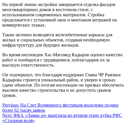
На первой линии застройки завершается отделка фасадов
многоквартирных домов в восточном стиле, с
использованием современных материалов. Стройка
продолжается с установкой окон и монтажом витражей на
коммерческих этажах.
Также активно возводятся железобетонные каркасы для
жилых и социальных объектов, создавая необходимую
инфраструктуру для будущих жильцов.
Во время инспекции Хас-Магомед Кадыров оценил качество
работ и пообщался с трудящимися, поблагодарив их за
высокую ответственность.
Он подчеркнул, что благодаря поддержке Главы ЧР Рамзана
Кадырова строится уникальный район, и уверен в сроках
сдачи объектов. По итогам инспекции он призвал обеспечить
высокое качество строительства и не допустить срывов
сроков.
Навигация
Previous:
На Слет Всемирного фестиваля молодежи подано
более 62 тысяч заявок
по
Next:
ФКА «Ламан аз» выиграла во втором этапе кубка РФС
записям
«Стальная воля»