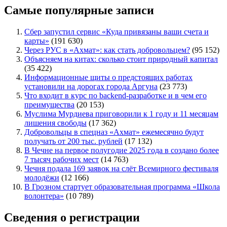
Самые популярные записи
Сбер запустил сервис «Куда привязаны ваши счета и
карты»
(191 630)
Через РУС в «Ахмат»: как стать добровольцем?
(95 152)
Объясняем на китах: сколько стоит природный капитал
(35 422)
Информационные щиты о предстоящих работах
установили на дорогах города Аргуна
(23 773)
Что входит в курс по backend-разработке и в чем его
преимущества
(20 153)
Муслима Мурдиева приговорили к 1 году и 11 месяцам
лишения свободы
(17 362)
Добровольцы в спецназ «Ахмат» ежемесячно будут
получать от 200 тыс. рублей
(17 132)
В Чечне на первое полугодие 2025 года в создано более
7 тысяч рабочих мест
(14 763)
Чечня подала 169 заявок на слёт Всемирного фестиваля
молодёжи
(12 166)
В Грозном стартует образовательная программа «Школа
волонтера»
(10 789)
Сведения о регистрации