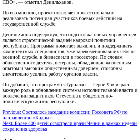
СВО», — отметил Денильханов.
По его мнению, проект позволяет профессионально
реализовать потенциал участников боевых действий на
государственной службе.
Денильханов подчеркнул, что подготовка новых управленцев
является стратегической задачей кадровой политики
республики. Программа помогает выявлять и поддерживать
компетентных специалистов, уже зарекомендовавших себя на
военной службе, в бизнесе или в госсекторе. По словам
общественного деятеля, ветераны, обладающие жизненным
опытом и высоким общественным доверием, способны
значительно усилить работу органов власти.
Он добавил, что программа «Турпалхо — Герои 95» играет
важную роль в обновлении системы исполнительной власти и
вовлечении защитников Отечества в общественно-
политическую жизнь республики.
Навигация
Previous:
Состоялось заседание комиссии Госсовета РФ по
направлению «Кадры»
по
Next:
Более 400 детей осмотрели врачи Чечни в рамках недели
записям
сохранения здоровья