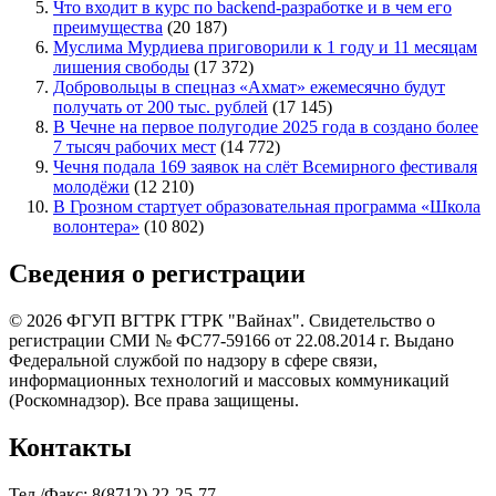
Что входит в курс по backend-разработке и в чем его
преимущества
(20 187)
Муслима Мурдиева приговорили к 1 году и 11 месяцам
лишения свободы
(17 372)
Добровольцы в спецназ «Ахмат» ежемесячно будут
получать от 200 тыс. рублей
(17 145)
В Чечне на первое полугодие 2025 года в создано более
7 тысяч рабочих мест
(14 772)
Чечня подала 169 заявок на слёт Всемирного фестиваля
молодёжи
(12 210)
В Грозном стартует образовательная программа «Школа
волонтера»
(10 802)
Сведения о регистрации
© 2026 ФГУП ВГТРК ГТРК "Вайнах". Свидетельство о
регистрации СМИ № ФС77-59166 от 22.08.2014 г. Выдано
Федеральной службой по надзору в сфере связи,
информационных технологий и массовых коммуникаций
(Роскомнадзор). Все права защищены.
Контакты
Тел./Факс: 8(8712) 22-25-77