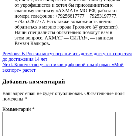
от укрофашистов и хотел бы присоединиться к
славному спецназу «АХМАТ» МО РФ, работают
номера телефонов: +79256617777, +79253197777,
+79253287777. Есть также возможность лично
обратиться в мэрию города Грозного (@grozmerr).
Наши специалисты обязательно помогут вам в
этом вопросе. АХМАТ — СИЛА!», — написал
Рамзан Кадыров.
Навигация
Previous:
В России могут ограничить детям доступ к соцсетям
до достижения 14 лет
по
Next:
Количество участников цифровой платформы «Мой
записям
экспорт» растет
Добавить комментарий
Ваш адрес email не будет опубликован.
Обязательные поля
помечены
*
Комментарий
*