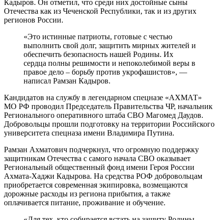
Кадыров. Он отметил, что среди них достойные сыны
Отечества как из Чеченской Республики, так и из других
регионов России.
«Это истинные патриоты, готовые с честью
выполнить свой долг, защитить мирных жителей и
обеспечить безопасность нашей Родины. Их
сердца полны решимости и непоколебимой веры в
правое дело – борьбу против укрофашистов», —
написал Рамзан Кадыров.
Кандидатов на службу в легендарном спецназе «АХМАТ»
МО РФ проводил Председатель Правительства ЧР, начальник
Регионального оперативного штаба СВО Магомед Даудов.
Добровольцы прошли подготовку на территории Российского
университета спецназа имени Владимира Путина.
Рамзан Ахматович подчеркнул, что огромную поддержку
защитникам Отечества с самого начала СВО оказывает
Региональный общественный фонд имени Героя России
Ахмата-Хаджи Кадырова. На средства РОФ добровольцам
приобретается современная экипировка, возмещаются
дорожные расходы из региона прибытия, а также
оплачивается питание, проживание и обучение.
«Для тех, кто собирается встать на защиту Родины