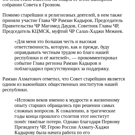
собрании Совета в Грозном.
Помимо старейшин и религиозных деятелей, в нем также
приняли участие Глава ЧР Рамзан Кадыров, Председатель
Правительства ЧР Магомед Даудов, Советник Главы ЧР,
Председатель КЦМСК, муфтий ЧР Салах-Хаджи Межиев.
«Для меня это большая честь и высокая
ответственность, которую, как и прежде, буду
оправдывать честным трудом во благо нашей
республики и её жителей», — прокомментировал
событие Глава региона Рамзан Кадыров и
поблагодарил присутствующих за поддержку.
Рамзан Ахматович отметил, что Совет старейшин является
одним из важнейших общественных институтов нашей
республики.
«Испокон веков именно к мудрости и жизненному
опыту старших обращались при решении самых
сложных вопросов. К сожалению, в трагические
годы конца прошлого столетия этот институт
понёс тяжёлые потери. Однако благодаря Первому
Президенту ЧР, Герою России Ахмату-Хаджи
Кадырову была начата работа по его