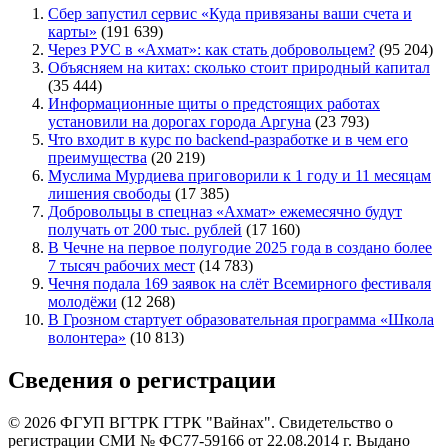
Сбер запустил сервис «Куда привязаны ваши счета и
карты»
(191 639)
Через РУС в «Ахмат»: как стать добровольцем?
(95 204)
Объясняем на китах: сколько стоит природный капитал
(35 444)
Информационные щиты о предстоящих работах
установили на дорогах города Аргуна
(23 793)
Что входит в курс по backend-разработке и в чем его
преимущества
(20 219)
Муслима Мурдиева приговорили к 1 году и 11 месяцам
лишения свободы
(17 385)
Добровольцы в спецназ «Ахмат» ежемесячно будут
получать от 200 тыс. рублей
(17 160)
В Чечне на первое полугодие 2025 года в создано более
7 тысяч рабочих мест
(14 783)
Чечня подала 169 заявок на слёт Всемирного фестиваля
молодёжи
(12 268)
В Грозном стартует образовательная программа «Школа
волонтера»
(10 813)
Сведения о регистрации
© 2026 ФГУП ВГТРК ГТРК "Вайнах". Свидетельство о
регистрации СМИ № ФС77-59166 от 22.08.2014 г. Выдано