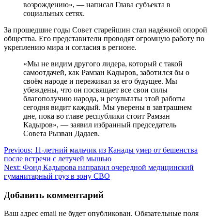
возрождению», — написал Глава субъекта в
социальных сетях.
За прошедшие годы Совет старейшин стал надёжной опорой
общества. Его представители проводят огромную работу по
укреплению мира и согласия в регионе.
«Мы не видим другого лидера, который с такой
самоотдачей, как Рамзан Кадыров, заботился бы о
своём народе и переживал за его будущее. Мы
убеждены, что он посвящает все свои силы
благополучию народа, и результаты этой работы
сегодня видит каждый. Мы уверены в завтрашнем
дне, пока во главе республики стоит Рамзан
Кадыров», — заявил избранный председатель
Совета Рызван Дадаев.
Навигация
Previous:
11-летний мальчик из Канады умер от бешенства
после встречи с летучей мышью
по
Next:
Фонд Кадырова направил очередной медицинский
записям
гуманитарный груз в зону СВО
Добавить комментарий
Ваш адрес email не будет опубликован.
Обязательные поля