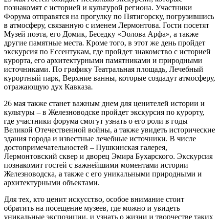
познакомят с историей и культурой региона. Участники
Форума отправятся на прогулку по Пятигорску, погрузившись
в атмосферу, связанную с именем Лермонтова. Гости посетят
Музей поэта, его Домик, Беседку «Эолова Арфа», а также
другие памятные места. Кроме того, в этот же день пройдет
экскурсия по Ессентукам, где пройдет знакомство с историей
курорта, его архитектурными памятниками и природными
источниками. По графику Театральная площадь, Лечебный
курортный парк, Верхние ванны, которые создадут атмосферу,
отражающую дух Кавказа.
26 мая также станет важным днем для ценителей истории и
культуры – в Железноводске пройдет экскурсия по курорту,
где участники форума смогут узнать о его роли в годы
Великой Отечественной войны, а также увидеть исторические
здания города и известные лечебные источники. В числе
достопримечательностей – Пушкинская галерея,
Лермонтовский сквер и дворец Эмира Бухарского. Экскурсия
познакомит гостей с важнейшими моментами истории
Железноводска, а также с его уникальными природными и
архитектурными объектами.
Для тех, кто ценит искусство, особое внимание стоит
обратить на посещение музеев, где можно и увидеть
уникальные экспозиции, и узнать о жизни и творчестве таких