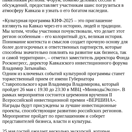
обсуждений, предоставляет участникам шанс погрузиться в
атмосферу Кавказа и узнать о его богатом наследии.
«Культурная программа КИФ-2025 – это приглашение
взглянуть на Кавказ через его историю, людей и традиции.
Мы хотим, чтобы участники почувствовали, что делает этот
регион особенным – его колоритный дух, великая история.
Понимание контекста и смыслов создает прочную основу для
более долгосрочных и ответственных партнерств, которые
способны значительно повлиять на развитие как бизнеса, так
и самой территории», – отметил заместитель директора Фонда
Росконгресс, директор Кавказского инвестиционного форума
Владимир Затынайко.
Одним из ключевых событий культурной программы станет
торжественный прием от имени Губернатора
Ставропольского края Владимира Владимирова, который
пройдет 26 мая с 19:30 до 23:30 в МВЦ «МинводыЭкспо». В
рамках мероприятия состоится церемония вручения II
Всероссийской инвестиционной премии «ВЕРШИНА».
Награды будут присуждены за лучшие инвестиционные
проекты, способствующие развитию российских регионов.
Мероприятие пройдет по приглашениям и соберет
представителей бизнеса, власти и культуры.
25 мая гостей ожидает несколько экскурсий, которые