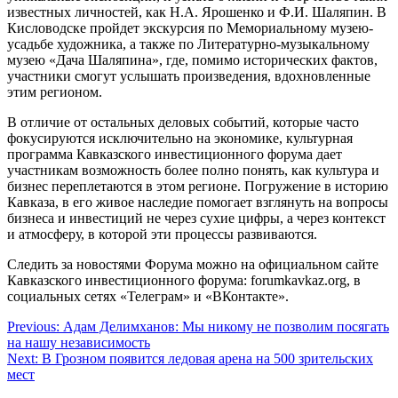
известных личностей, как Н.А. Ярошенко и Ф.И. Шаляпин. В
Кисловодске пройдет экскурсия по Мемориальному музею-
усадьбе художника, а также по Литературно-музыкальному
музею «Дача Шаляпина», где, помимо исторических фактов,
участники смогут услышать произведения, вдохновленные
этим регионом.
В отличие от остальных деловых событий, которые часто
фокусируются исключительно на экономике, культурная
программа Кавказского инвестиционного форума дает
участникам возможность более полно понять, как культура и
бизнес переплетаются в этом регионе. Погружение в историю
Кавказа, в его живое наследие помогает взглянуть на вопросы
бизнеса и инвестиций не через сухие цифры, а через контекст
и атмосферу, в которой эти процессы развиваются.
Следить за новостями Форума можно на официальном сайте
Кавказского инвестиционного форума: forumkavkaz.org, в
социальных сетях «Телеграм» и «ВКонтакте».
Навигация
Previous:
Адам Делимханов: Мы никому не позволим посягать
на нашу независимость
по
Next:
В Грозном появится ледовая арена на 500 зрительских
записям
мест