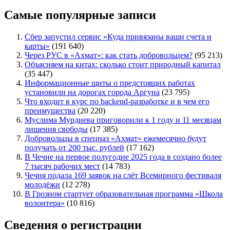
Самые популярные записи
Сбер запустил сервис «Куда привязаны ваши счета и
карты»
(191 640)
Через РУС в «Ахмат»: как стать добровольцем?
(95 213)
Объясняем на китах: сколько стоит природный капитал
(35 447)
Информационные щиты о предстоящих работах
установили на дорогах города Аргуна
(23 795)
Что входит в курс по backend-разработке и в чем его
преимущества
(20 220)
Муслима Мурдиева приговорили к 1 году и 11 месяцам
лишения свободы
(17 385)
Добровольцы в спецназ «Ахмат» ежемесячно будут
получать от 200 тыс. рублей
(17 162)
В Чечне на первое полугодие 2025 года в создано более
7 тысяч рабочих мест
(14 783)
Чечня подала 169 заявок на слёт Всемирного фестиваля
молодёжи
(12 278)
В Грозном стартует образовательная программа «Школа
волонтера»
(10 816)
Сведения о регистрации