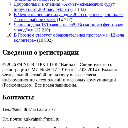
Добровольцы в спецназ «Ахмат» ежемесячно будут
получать от 200 тыс. рублей
(17 143)
В Чечне на первое полугодие 2025 года в создано более
7 тысяч рабочих мест
(14 772)
Чечня подала 169 заявок на слёт Всемирного фестиваля
молодёжи
(12 210)
В Грозном стартует образовательная программа «Школа
волонтера»
(10 802)
Сведения о регистрации
© 2026 ФГУП ВГТРК ГТРК "Вайнах". Свидетельство о
регистрации СМИ № ФС77-59166 от 22.08.2014 г. Выдано
Федеральной службой по надзору в сфере связи,
информационных технологий и массовых коммуникаций
(Роскомнадзор). Все права защищены.
Контакты
Тел./Факс: 8(8712) 22-25-77
Эл. почта: gtrkvainah@mail.ru