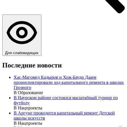
Для слабовидящих
Последние новости
Хас-Магомед Кадыров и Хож-Бауди Дааев
проинспектировали ход капитального ремонта в школах
Грозного
В Образование
В Наурском районе состоялся масштабный турнир по
футболу
В Нацпроекты
В Аргуне проводится капитальный ремонт Детской
школы искусств
В Нацпроекты