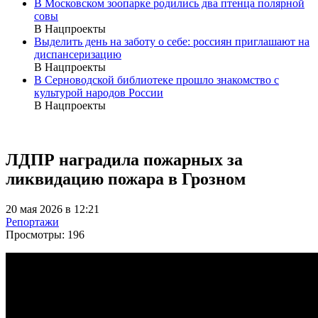
В Московском зоопарке родились два птенца полярной
совы
В Нацпроекты
Выделить день на заботу о себе: россиян приглашают на
диспансеризацию
В Нацпроекты
В Серноводской библиотеке прошло знакомство с
культурой народов России
В Нацпроекты
ЛДПР наградила пожарных за
ликвидацию пожара в Грозном
20 мая 2026 в 12:21
Репортажи
Просмотры:
196