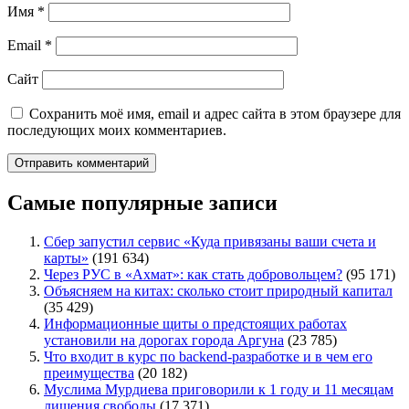
Имя
*
Email
*
Сайт
Сохранить моё имя, email и адрес сайта в этом браузере для
последующих моих комментариев.
Самые популярные записи
Сбер запустил сервис «Куда привязаны ваши счета и
карты»
(191 634)
Через РУС в «Ахмат»: как стать добровольцем?
(95 171)
Объясняем на китах: сколько стоит природный капитал
(35 429)
Информационные щиты о предстоящих работах
установили на дорогах города Аргуна
(23 785)
Что входит в курс по backend-разработке и в чем его
преимущества
(20 182)
Муслима Мурдиева приговорили к 1 году и 11 месяцам
лишения свободы
(17 371)